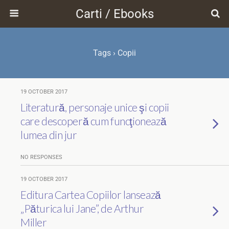
Carti / Ebooks
Tags › Copii
19 OCTOBER 2017
Literatură, personaje unice şi copii
care descoperă cum funcţionează
lumea din jur
NO RESPONSES
19 OCTOBER 2017
Editura Cartea Copiilor lansează
„Păturica lui Jane”, de Arthur
Miller