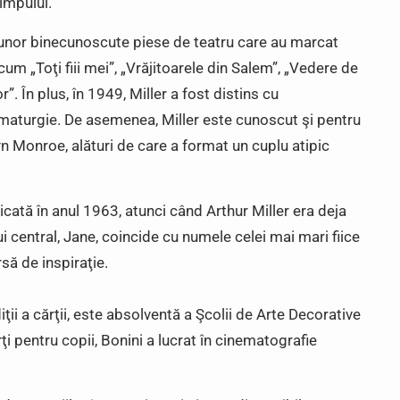
impului.
 unor binecunoscute piese de teatru care au marcat
um „Toţi fiii mei”, „Vrăjitoarele din Salem”, „Vedere de
. În plus, în 1949, Miller a fost distins cu
amaturgie. De asemenea, Miller este cunoscut şi pentru
n Monroe, alături de care a format un cuplu atipic
icată în anul 1963, atunci când Arthur Miller era deja
 central, Jane, coincide cu numele celei mai mari fiice
rsă de inspiraţie.
ţii a cărţii, este absolventă a Şcolii de Arte Decorative
ărţi pentru copii, Bonini a lucrat în cinematografie