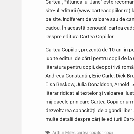
Cartea „Păturica lui Jane” este recomand
site-ul editurii (www.carteacopiilor.ro) 
pe site, indiferent de valoare sau de can
cadou. În această perioadă, cartea cado
Despre editura Cartea Copiilor
Cartea Copiilor, prezentă de 10 ani în p
iubite edituri de cărți pentru copii de l
literatura pentru copii, deopotrivă român
Andreea Constantin, Eric Carle, Dick Br
Elsa Beskow, Julia Donaldson, Arnold L
literar ridicat al textelor și valoarea ilus
mijloacele prin care Cartea Copiilor urmăr
dezvoltarea capacității de a gândi liber 
multe detalii despre cărțile editurii Car
Arthur Miller
,
cartea copiilor
,
copii