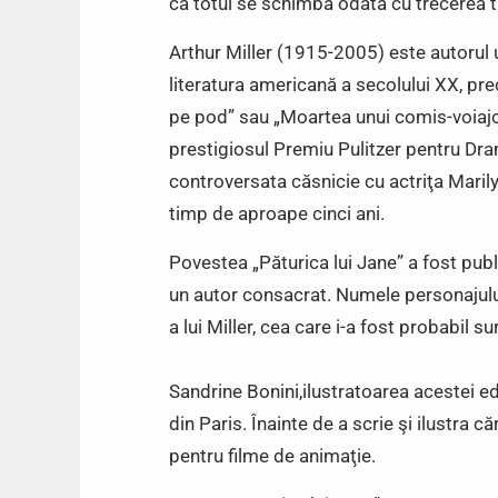
că totul se schimbă odată cu trecerea t
Arthur Miller (1915-2005) este autorul
literatura americană a secolului XX, prec
pe pod” sau „Moartea unui comis-voiajor”
prestigiosul Premiu Pulitzer pentru Dr
controversata căsnicie cu actriţa Marily
timp de aproape cinci ani.
Povestea „Păturica lui Jane” a fost publ
un autor consacrat. Numele personajului
a lui Miller, cea care i-a fost probabil su
Sandrine Bonini,ilustratoarea acestei edi
din Paris. Înainte de a scrie şi ilustra c
pentru filme de animaţie.