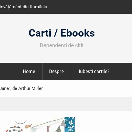
e învățământ din România
Libris organizează LIBfest în perioada 2
octombrie
Carti / Ebooks
Dependenti de citit
Home
Despre
Iubesti cartile?
Jane”, de Arthur Miller