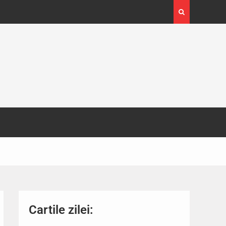
4-29
Expoziția Brâncuși de la Timișoara a atras peste
130.000 de vizitatori
Cartile zilei: