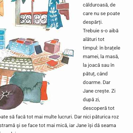
călduroasă, de
care nu se poate
despărți.
Trebuie s-o aibă
alături tot
timpul: în brațele
mamei, la masă,
la joacă sau în
pătuț, când
doarme. Dar
Jane crește. Zi
după zi,
descoperă tot
oate să facă tot mai multe lucruri. Dar nici păturica roz
estramă şi se face tot mai mică, iar Jane își dă seama