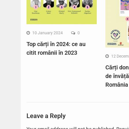
10 January 2024
0
Top cărți în 2024: ce au
citit românii în 2023
12 Decem
Cărți don
de învăț
România
Leave a Reply
Your email address will not be published.
Requi