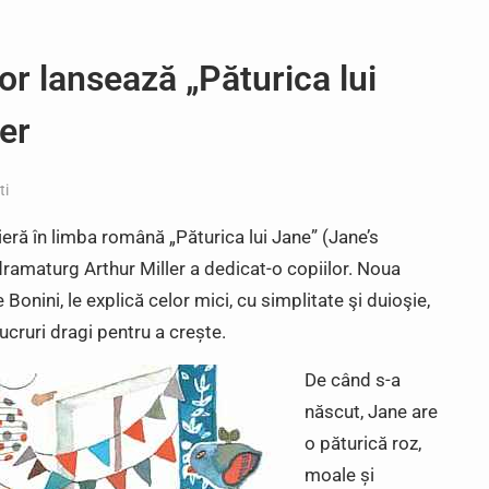
or lansează „Păturica lui
er
ti
eră în limba română „Păturica lui Jane” (Jane’s
dramaturg Arthur Miller a dedicat-o copiilor. Noua
e Bonini, le explică celor mici, cu simplitate şi duioşie,
ucruri dragi pentru a crește.
De când s-a
născut, Jane are
o păturică roz,
moale și