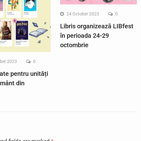
24 October 2023
0
Libris organizează LIBfest
în perioada 24-29
octombrie
ber 2023
0
ate pentru unități
ământ din
red fields are marked
*