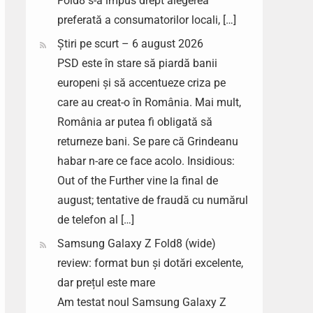
Fold8 s-a impus drept alegerea
preferată a consumatorilor locali, […]
Știri pe scurt – 6 august 2026
PSD este în stare să piardă banii
europeni și să accentueze criza pe
care au creat-o în România. Mai mult,
România ar putea fi obligată să
returneze bani. Se pare că Grindeanu
habar n-are ce face acolo. Insidious:
Out of the Further vine la final de
august; tentative de fraudă cu numărul
de telefon al […]
Samsung Galaxy Z Fold8 (wide)
review: format bun și dotări excelente,
dar prețul este mare
Am testat noul Samsung Galaxy Z