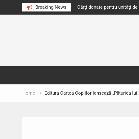
e au citit românii în 2023
Breaking News
Cărți donate pentru unități d
Skip
to
content
Home
Editura Cartea Copiilor lansează „Păturica lui 