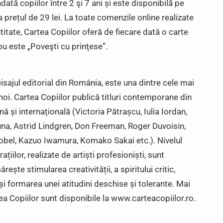
ată copiilor între 2 şi 7 ani și este disponibilă pe
la prețul de 29 lei. La toate comenzile online realizate
titate, Cartea Copiilor oferă de fiecare dată o carte
u este „Poveşti cu prinţese”.
eisajul editorial din România, este una dintre cele mai
a noi. Cartea Copiilor publică titluri contemporane din
ă și internațională (Victoria Pătrașcu, Iulia Iordan,
una, Astrid Lindgren, Don Freeman, Roger Duvoisin,
obel, Kazuo Iwamura, Komako Sakai etc.). Nivelul
trațiilor, realizate de artiști profesioniști, sunt
ește stimularea creativității, a spiritului critic,
și formarea unei atitudini deschise și tolerante. Mai
tea Copiilor sunt disponibile la www.carteacopiilor.ro.