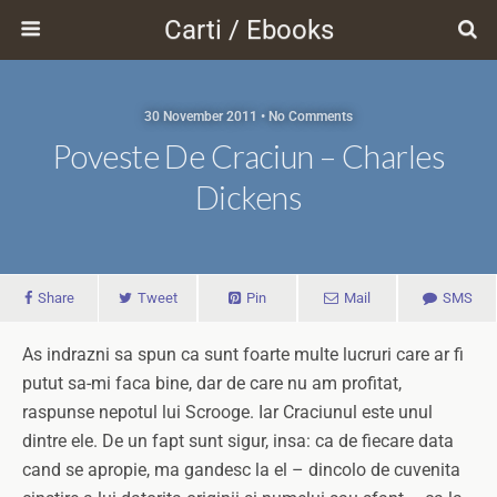
Carti / Ebooks
30 November 2011 • No Comments
Poveste De Craciun – Charles
Dickens
Share
Tweet
Pin
Mail
SMS
As indrazni sa spun ca sunt foarte multe lucruri care ar fi
putut sa-mi faca bine, dar de care nu am profitat,
raspunse nepotul lui Scrooge. Iar Craciunul este unul
dintre ele. De un fapt sunt sigur, insa: ca de fiecare data
cand se apropie, ma gandesc la el – dincolo de cuvenita