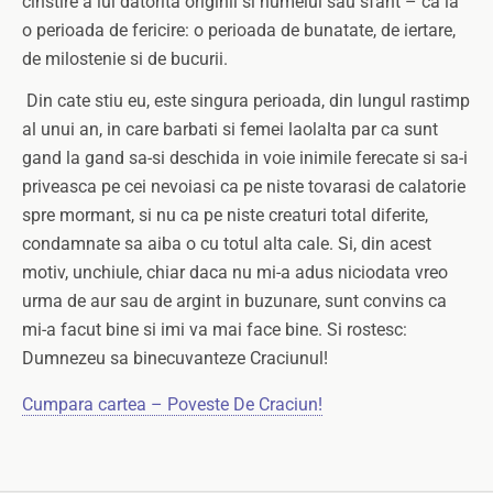
cinstire a lui datorita originii si numelui sau sfant – ca la
o perioada de fericire: o perioada de bunatate, de iertare,
de milostenie si de bucurii.
Din cate stiu eu, este singura perioada, din lungul rastimp
al unui an, in care barbati si femei laolalta par ca sunt
gand la gand sa-si deschida in voie inimile ferecate si sa-i
priveasca pe cei nevoiasi ca pe niste tovarasi de calatorie
spre mormant, si nu ca pe niste creaturi total diferite,
condamnate sa aiba o cu totul alta cale. Si, din acest
motiv, unchiule, chiar daca nu mi-a adus niciodata vreo
urma de aur sau de argint in buzunare, sunt convins ca
mi-a facut bine si imi va mai face bine. Si rostesc:
Dumnezeu sa binecuvanteze Craciunul!
Cumpara cartea – Poveste De Craciun!