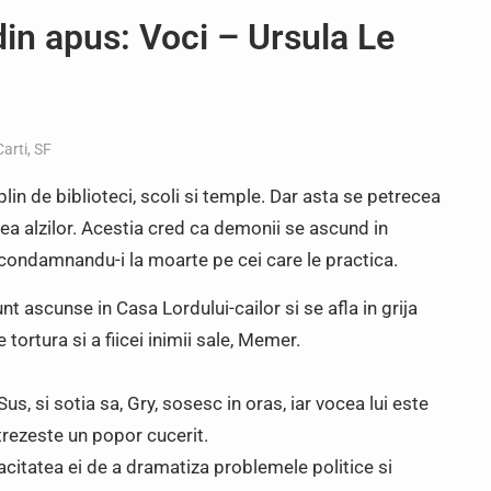
 din apus: Voci – Ursula Le
Carti
,
SF
plin de biblioteci, scoli si temple. Dar asta se petrecea
ea alzilor. Acestia cred ca demonii se ascund in
ul, condamnandu-i la moarte pe cei care le practica.
nt ascunse in Casa Lordului-cailor si se afla in grija
 tortura si a fiicei inimii sale, Memer.
us, si sotia sa, Gry, sosesc in oras, iar vocea lui este
rezeste un popor cucerit.
acitatea ei de a dramatiza problemele politice si