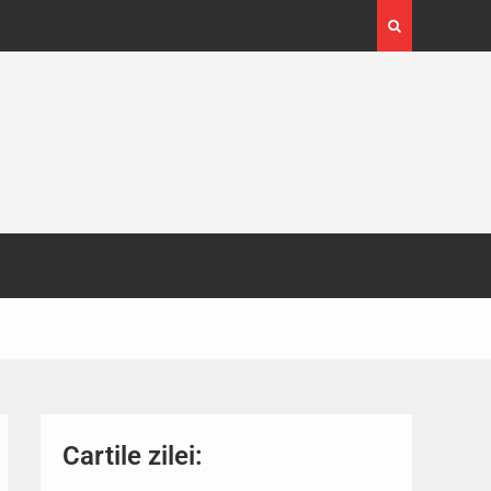
oada 24-29
Expoziția Brâncuși de la Timișoara a atras p
130.000 de vizitatori
Cartile zilei: