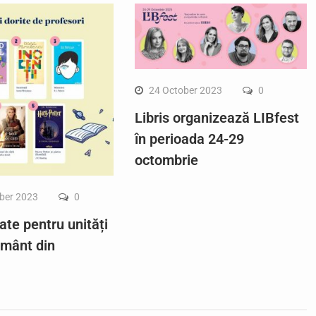
24 October 2023
0
Libris organizează LIBfest
în perioada 24-29
octombrie
ber 2023
0
ate pentru unități
ământ din