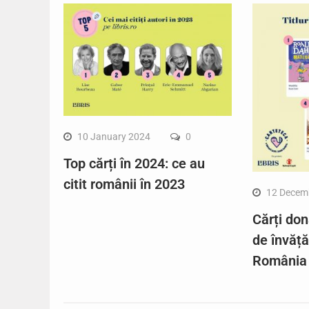
10 January 2024
0
Top cărți în 2024: ce au
citit românii în 2023
12 Decem
Cărți don
de învăț
România