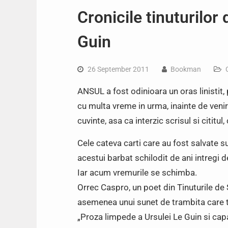
Cronicile tinuturilor
Guin
26 September 2011
Bookman
ANSUL a fost odinioara un oras linistit, 
cu multa vreme in urma, inainte de venir
cuvinte, asa ca interzic scrisul si citit
Cele cateva carti care au fost salvate su
acestui barbat schilodit de ani intregi de
Iar acum vremurile se schimba.
Orrec Caspro, un poet din Tinuturile de S
asemenea unui sunet de trambita care t
„Proza limpede a Ursulei Le Guin si cap