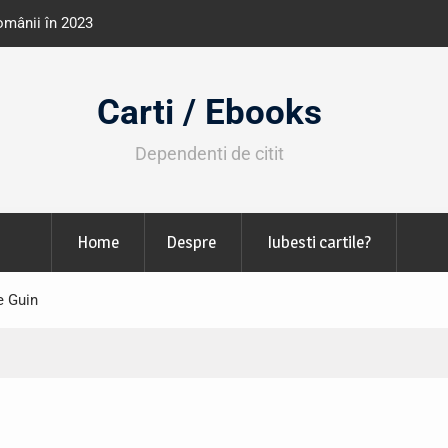
tăți de învățământ din România
Libris organizează LIBfest în peri
octombrie
Carti / Ebooks
Dependenti de citit
Home
Despre
Iubesti cartile?
e Guin