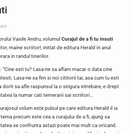
ti
arti
orului Vasile Andru, volumul
Curajul de a fi tu insuti
itor, maine scriitor!
, initiat de editura Herald in anul
ara in randul tinerilor.
ai: “Cine esti tu? Lasa-ne sa aflam macar o data cine
testi. Lasa-ne sa fim si noi cititorii tai, asa cum tu esti
i-a dorit sa afle raspunsul la o singura intrebare, e drept
tatea la numar cati temerarii sai scriitori…
 curajosul volum este pulsul pe care editura Herald il ia
o tema precum este cea a curajului de a fi, ajung sa
tatea se confrunta astazi poate mai mult ca oricand.