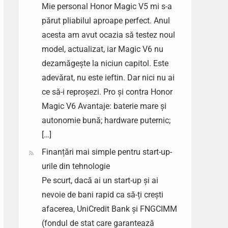
Mie personal Honor Magic V5 mi s-a
părut pliabilul aproape perfect. Anul
acesta am avut ocazia să testez noul
model, actualizat, iar Magic V6 nu
dezamăgește la niciun capitol. Este
adevărat, nu este ieftin. Dar nici nu ai
ce să-i reproșezi. Pro și contra Honor
Magic V6 Avantaje: baterie mare și
autonomie bună; hardware puternic;
[…]
Finanțări mai simple pentru start-up-
urile din tehnologie
Pe scurt, dacă ai un start-up și ai
nevoie de bani rapid ca să-ți crești
afacerea, UniCredit Bank și FNGCIMM
(fondul de stat care garantează