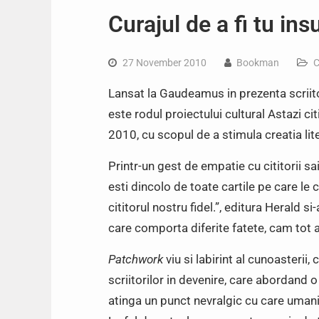
Curajul de a fi tu insu
27 November 2010
Bookman
C
Lansat la Gaudeamus in prezenta scriit
este rodul proiectului cultural
Astazi cit
2010, cu scopul de a stimula creatia liter
Printr-un gest de empatie cu cititorii s
esti dincolo de toate cartile pe care le ci
cititorul nostru fidel.”, editura Herald s
care comporta diferite fatete, cam tot a
Patchwork
viu si labirint al cunoasterii,
scriitorilor in devenire, care abordand 
atinga un punct nevralgic cu care umani