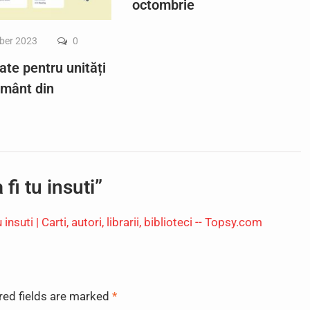
octombrie
ber 2023
0
ate pentru unități
ământ din
fi tu insuti”
nsuti | Carti, autori, librarii, biblioteci -- Topsy.com
red fields are marked
*