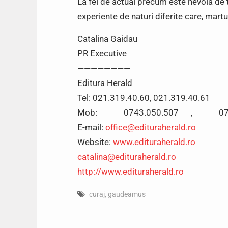
La fel de actual precum este nevoia de t
experiente de naturi diferite care, martu
Catalina Gaidau
PR Executive
————————
Editura Herald
Tel: 021.319.40.60, 021.319.40.61
Mob: 0743.050.507 , 0744
E-mail:
office@edituraherald.ro
Website:
www.edituraherald.ro
catalina@edituraherald.ro
http://www.edituraherald.ro
curaj
,
gaudeamus