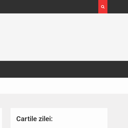
4-29
Expoziția Brâncuși de la Timișoara a atras peste
130.000 de vizitatori
Cartile zilei: