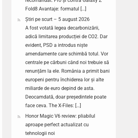
recomandat. Pro și contra Galaxy Z
Fold8 Avantaje: formatul […]
Știri pe scurt – 5 august 2026
A fost votată legea decarbonizării,
adică limitarea producției de CO2. Dar
evident, PSD a introdus niște
amendamente care schimbă totul. Vor
centrale pe cărbuni când noi trebuie să
renunțăm la ele. România a primit bani
europeni pentru închiderea lor și alte
miliarde de euro depind de asta.
Deocamdată, doar președintele poate
face ceva. The X-Files: […]
Honor Magic V6 review: pliabilul
aproape perfect actualizat cu
tehnologii noi