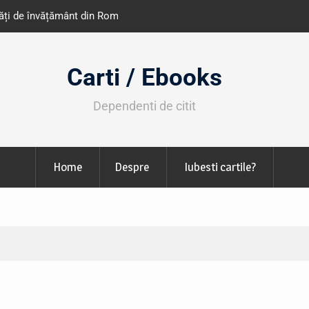
e învățământ din România
Libris organizează LIBfest în perioada 2
octombrie
Carti / Ebooks
Dependenti de citit
Home
Despre
Iubesti cartile?