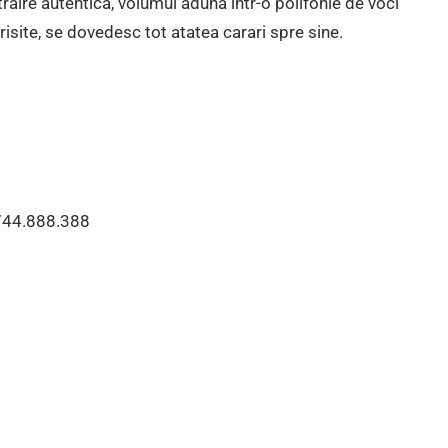
raire autentica, volumul aduna intr-o polifonie de voci
risite, se dovedesc tot atatea carari spre sine.
.888.388