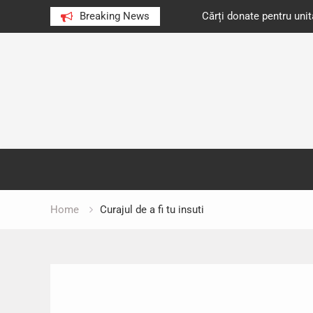
e au citit românii în 2023
Breaking News
Cărți donate pentru unități d
Skip
to
content
Home
Curajul de a fi tu insuti