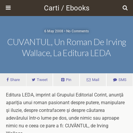
Carti / Ebooks
6 May 2008 • No Comments
CUVANTUL, Un Roman De Irving
Wallace, La Editura LEDA
Share
Tweet
Pin
Mail
SMS
Editura LEDA, imprint al Grupului Editorial Corint, anunţă
apariţia unui roman pasionant despre putere, manipulare
şi iluzie, despre contrafacere şi despre căutarea
adevărului într-o lume pe dos, unde nimic sau aproape
nimic nu e ceea ce pare a fi: CUVÂNTUL, de Irving