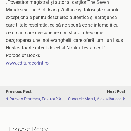
„Povestitor magistral şi autor al cărţilor The Seven
Minutes şi The Plot, Irving Wallace îşi foloseşte darurile
excepţionale pentru descrierea autentică şi naraţiunea
care-ţi taie respiraţia, ca să ne spună ce se întâmplă cu
cea mai mare descoperire din istoria arheologiei:
dezgroparea unei noi evanghelii, care oferă lumii un Iisus
Hristos foarte diferit de cel al Noului Testament.”
Parade of Books
www.edituracorint.ro
Previous Post
Next Post
Razvan Petrescu, Foxtrot XX
Sunetele Mortii, Alex Mihalcea
Leave a Reply