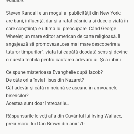
Wallace.
Steven Randall e un mogul al publicităţii din New York:
are bani, influenţă, dar şi-a ratat căsnicia şi duce o viaţă în
care conştiinţa e ultima lui preocupare. Când George
Wheeler, un mare editor american de carte religioasă, îl
angajează să promoveze „cea mai mare descoperire a
tuturor timpurilor”, viaţa lui capătă deodată sens şi devine
o questa teribilă pentru căutarea adevărului. Şi a iubirii.
Ce spune misterioasa Evanghelie după Iacob?
De câte ori a înviat Iisus din Nazaret?
Cât adevăr şi câtă minciună se ascund în amvoanele
bisericilor?
Acestea sunt doar întrebările…
Răspunsurile le veţi afla din Cuvântul lui Irving Wallace,
precursorul lui Dan Brown din anii ’70.