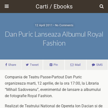
Carti / Ebooks
12 April 2011 • No Comments
Dan Puric Lanseaza Albumul Royal
Fashion
Share
Tweet
Pin
Mail
SMS
Compania de Teatru Passe-Partout Dan Puric
organizeaza marti, 12 aprilie, de la ora 17:00, la Libraria
“Mihail Sadoveanu”, evenimentul de lansare a albumului
de fotografie Royal Fashion.
Realizat de Teatrului National de Opereta Ion Dacian si de