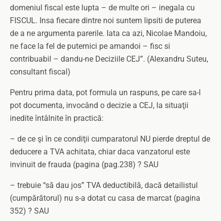
domeniul fiscal este lupta – de multe ori – inegala cu
FISCUL. Insa fiecare dintre noi suntem lipsiti de puterea
de a ne argumenta parerile. Iata ca azi, Nicolae Mandoiu,
ne face la fel de puternici pe amandoi – fisc si
contribuabil – dandu-ne Deciziile CEJ”. (Alexandru Suteu,
consultant fiscal)
Pentru prima data, pot formula un raspuns, pe care sa-l
pot documenta, invocând o decizie a CEJ, la situaţii
inedite întâlnite în practică:
– de ce şi în ce condiţii cumparatorul NU pierde dreptul de
deducere a TVA achitata, chiar daca vanzatorul este
invinuit de frauda (pagina (pag.238) ? SAU
– trebuie “să dau jos” TVA deductibilă, dacă detailistul
(cumpărătorul) nu s-a dotat cu casa de marcat (pagina
352) ? SAU