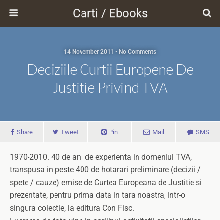
Carti / Ebooks
14 November 2011 • No Comments
Deciziile Curtii Europene De
Justitie Privind TVA
Share
Tweet
Pin
Mail
SMS
1970-2010. 40 de ani de experienta in domeniul TVA,
transpusa in peste 400 de hotarari preliminare (decizii /
spete / cauze) emise de Curtea Europeana de Justitie si
prezentate, pentru prima data in tara noastra, intr-o
singura colectie, la editura Con Fisc.