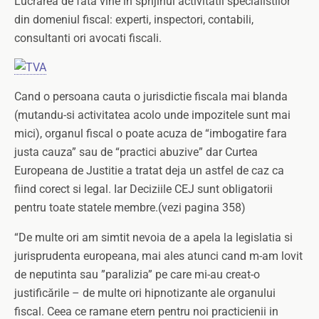
Lucrarea de fata vine in sprijinul activitatii specialistilor
din domeniul fiscal: experti, inspectori, contabili,
consultanti ori avocati fiscali.
Cand o persoana cauta o jurisdictie fiscala mai blanda
(mutandu-si activitatea acolo unde impozitele sunt mai
mici), organul fiscal o poate acuza de “imbogatire fara
justa cauza” sau de “practici abuzive” dar Curtea
Europeana de Justitie a tratat deja un astfel de caz ca
fiind corect si legal. Iar Deciziile CEJ sunt obligatorii
pentru toate statele membre.(vezi pagina 358)
“De multe ori am simtit nevoia de a apela la legislatia si
jurisprudenta europeana, mai ales atunci cand m-am lovit
de neputinta sau ”paralizia” pe care mi-au creat-o
justificările – de multe ori hipnotizante ale organului
fiscal. Ceea ce ramane etern pentru noi practicienii in