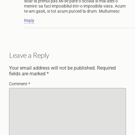
doar la primul pas.Mi se pare o scoala si mai ales o
menire: sa faci imposibilul intr-o imposibila viata. Acum
te-am gasit, si tot acum purced la drum. Multumesc
Reply
Leave a Reply
Your email address will not be published.
Required
fields are marked
*
Comment
*