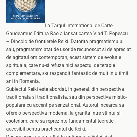
La Targul International de Carte
Gaudeamus Editura Rao a lansat cartea Vlad T. Popescu
– Dincolo de frontierele Reiki. Datorita pragmatismului
sau, pragmatism atat de usor de recunoscut si de apreciat
de agitatul om contemporan, acest sistem de evolutie
spirituala, care nu-si refuza nici aspectul de terapie
complementara, s-a raspandit fantastic de mult in ultimii
ani in Romania.
Subiectul Reiki este abordat, in general, din perspectiva
traditionala si traditionalista, sau din perspectiva mistic-
populara cu accent pe senzational. Autorul incearca sa
ofere o perspectiva moderna, la granita intre stiinta si
esoterism, care sa reprezinte fundamentul teoretic
accesibil pentru practicantul de Reiki.
Despre acest volum aflat la antipodul stiintei si al