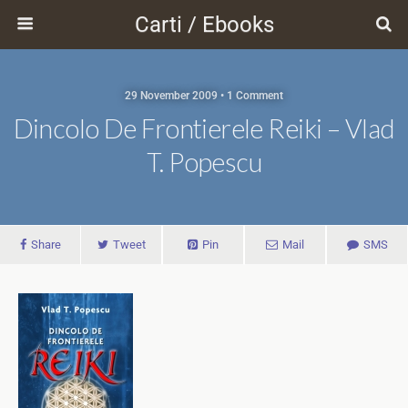
Carti / Ebooks
29 November 2009 • 1 Comment
Dincolo De Frontierele Reiki – Vlad
T. Popescu
Share
Tweet
Pin
Mail
SMS