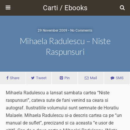
Carti / Ebooks
29 November 2009 • No Comments
Mihaela Radulescu – Niste
Raspunsuri
Share
Tweet
Pin
Mail
SMS
Mihaela Radulescu a lansat sambata cartea “Niste
raspunsuri”, cateva sute de fani venind sa ceara si
autograf. Ilustratiile volumului sunt semnate de Horatiu
Malaele. Mihaela Radulescu si-a descris cartea ca pe “un
manual de suflet”, precizand si ca aceasta “e usor de