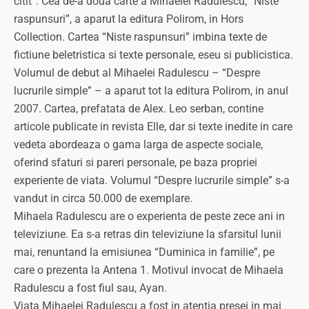
citit”. Cea de-a doua carte a Mihaelei Radulescu, “Niste
raspunsuri”, a aparut la editura Polirom, in Hors
Collection. Cartea “Niste raspunsuri” imbina texte de
fictiune beletristica si texte personale, eseu si publicistica.
Volumul de debut al Mihaelei Radulescu – “Despre
lucrurile simple” – a aparut tot la editura Polirom, in anul
2007. Cartea, prefatata de Alex. Leo serban, contine
articole publicate in revista Elle, dar si texte inedite in care
vedeta abordeaza o gama larga de aspecte sociale,
oferind sfaturi si pareri personale, pe baza propriei
experiente de viata. Volumul “Despre lucrurile simple” s-a
vandut in circa 50.000 de exemplare.
Mihaela Radulescu are o experienta de peste zece ani in
televiziune. Ea s-a retras din televiziune la sfarsitul lunii
mai, renuntand la emisiunea “Duminica in familie”, pe
care o prezenta la Antena 1. Motivul invocat de Mihaela
Radulescu a fost fiul sau, Ayan.
Viata Mihaelei Radulescu a fost in atentia presei in mai