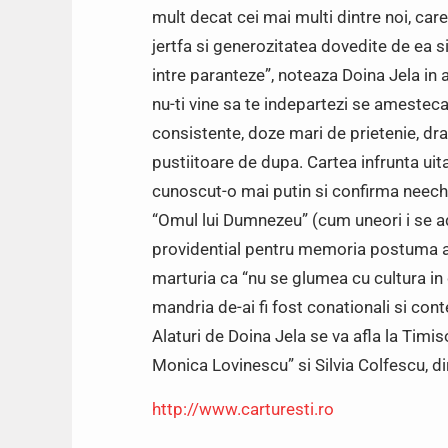
mult decat cei mai multi dintre noi, ca
jertfa si generozitatea dovedite de ea si 
intre paranteze”, noteaza Doina Jela in 
nu-ti vine sa te indepartezi se amesteca 
consistente, doze mari de prietenie, dra
pustiitoare de dupa. Cartea infrunta ui
cunoscut-o mai putin si confirma neechi
“Omul lui Dumnezeu” (cum uneori i se a
providential pentru memoria postuma a 
marturia ca “nu se glumea cu cultura in 
mandria de-ai fi fost conationali si con
Alaturi de Doina Jela se va afla la Timi
Monica Lovinescu” si Silvia Colfescu, di
http://www.carturesti.ro