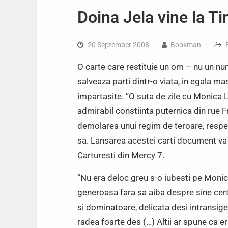
Doina Jela vine la T
20 September 2008
Bookman
O carte care restituie un om – nu un nu
salveaza parti dintr-o viata, in egala ma
impartasite. “O suta de zile cu Monica L
admirabil constiinta puternica din rue F
demolarea unui regim de teroare, respec
sa. Lansarea acestei carti document va a
Carturesti din Mercy 7.
“Nu era deloc greu s-o iubesti pe Monica
generoasa fara sa aiba despre sine certi
si dominatoare, delicata desi intransig
radea foarte des (…) Altii ar spune ca er