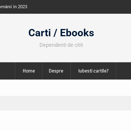
e învățământ din România
Libris organizează LIBfest în perioada 2
octombrie
Carti / Ebooks
Dependenti de citit
Home
Despre
Iubesti cartile?