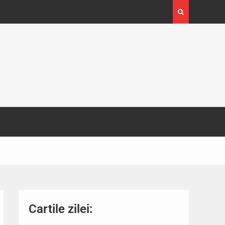
4-29
Expoziția Brâncuși de la Timișoara a atras peste
130.000 de vizitatori
Cartile zilei: