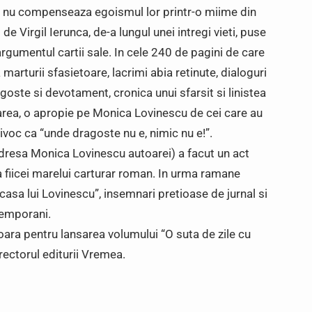
re nu compenseaza egoismul lor printr-o miime din
de Virgil Ierunca, de-a lungul unei intregi vieti, puse
argumentul cartii sale. In cele 240 de pagini de care
marturii sfasietoare, lacrimi abia retinute, dialoguri
goste si devotament, cronica unui sfarsit si linistea
tarea, o apropie pe Monica Lovinescu de cei care au
voc ca “unde dragoste nu e, nimic nu e!”.
dresa Monica Lovinescu autoarei) a facut un act
fiicei marelui carturar roman. In urma ramane
casa lui Lovinescu”, insemnari pretioase de jurnal si
temporani.
soara pentru lansarea volumului “O suta de zile cu
rectorul editurii Vremea.