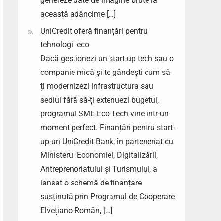
genereze date de imagine brute la
această adâncime […]
UniCredit oferă finanțări pentru
tehnologii eco
Dacă gestionezi un start-up tech sau o
companie mică și te gândești cum să-
ți modernizezi infrastructura sau
sediul fără să-ți extenuezi bugetul,
programul SME Eco-Tech vine într-un
moment perfect. Finanțări pentru start-
up-uri UniCredit Bank, în parteneriat cu
Ministerul Economiei, Digitalizării,
Antreprenoriatului și Turismului, a
lansat o schemă de finanțare
susținută prin Programul de Cooperare
Elvețiano-Român, […]