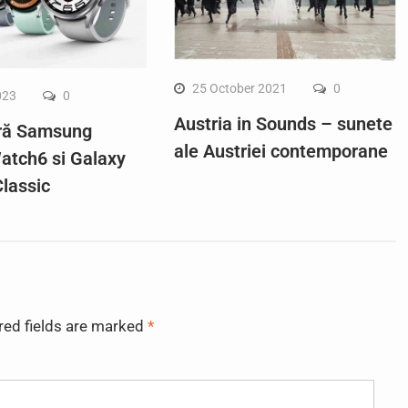
25 October 2021
0
023
0
Austria in Sounds – sunete
ră Samsung
ale Austriei contemporane
atch6 si Galaxy
lassic
red fields are marked
*