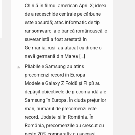
Chirilă în filmul american April X; ideea
de a redeschide centrale pe cărbune
este absurdă; atac informatic de tip
ransomware la o bancă românească; o
suveranistă a fost arestată în
Germania; rușii au atacat cu drone o
navă germană din Marea […]
Pliabilele Samsung au atins
precomenzi record în Europa
Modelele Galaxy Z Fold8 și Flip8 au
depășit obiectivele de precomandă ale
Samsung în Europa. În ciuda prețurilor
mari, numărul de precomenzi este
record. Update: și în România. În
România, precomenzile au crescut cu
peste 20% comparativ cu aceeași