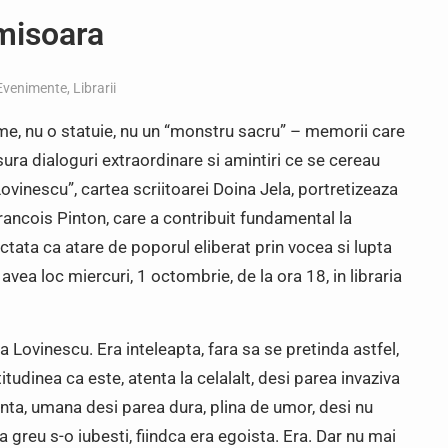
imisoara
Evenimente
,
Librarii
me, nu o statuie, nu un “monstru sacru” – memorii care
sura dialoguri extraordinare si amintiri ce se cereau
ovinescu”, cartea scriitoarei Doina Jela, portretizeaza
rancois Pinton, care a contribuit fundamental la
tata ca atare de poporul eliberat prin vocea si lupta
vea loc miercuri, 1 octombrie, de la ora 18, in libraria
 Lovinescu. Era inteleapta, fara sa se pretinda astfel,
tudinea ca este, atenta la celalalt, desi parea invaziva
enta, umana desi parea dura, plina de umor, desi nu
a greu s-o iubesti, fiindca era egoista. Era. Dar nu mai