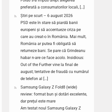
Fold8 s-a impus drept alegerea
preferată a consumatorilor locali, […]
Știri pe scurt – 6 august 2026
PSD este în stare să piardă banii
europeni și să accentueze criza pe
care au creat-o în România. Mai mult,
România ar putea fi obligată să
returneze bani. Se pare că Grindeanu
habar n-are ce face acolo. Insidious:
Out of the Further vine la final de
august; tentative de fraudă cu numărul
de telefon al […]
Samsung Galaxy Z Fold8 (wide)
review: format bun și dotări excelente,
dar prețul este mare
Am testat noul Samsung Galaxy Z