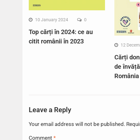
10 January 2024
0
Top cărți în 2024: ce au
citit românii în 2023
12 Decem
Cărți don
de învăț
România
Leave a Reply
Your email address will not be published.
Requi
Comment
*