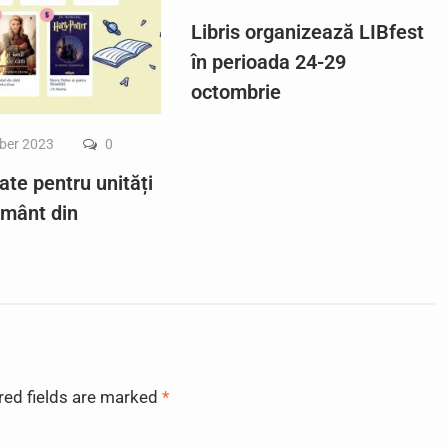
Libris organizează LIBfest
în perioada 24-29
octombrie
ber 2023
0
ate pentru unități
ământ din
red fields are marked
*