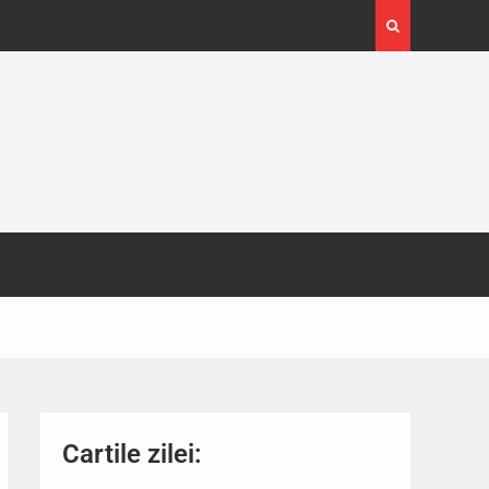
4-29
Expoziția Brâncuși de la Timișoara a atras peste
130.000 de vizitatori
Cartile zilei: