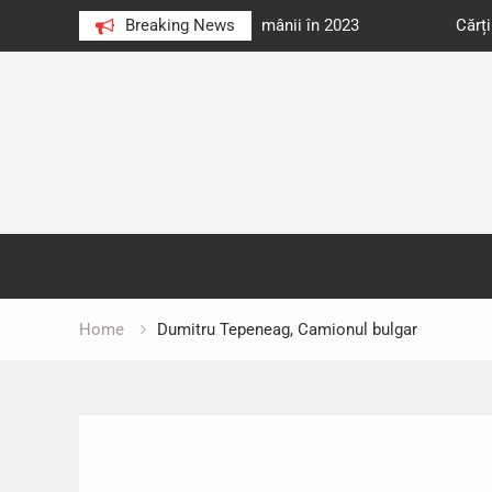
e au citit românii în 2023
Breaking News
Cărți donate pentru unități d
Skip
to
content
Home
Dumitru Tepeneag, Camionul bulgar