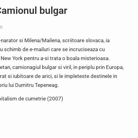
Camionul bulgar
ti
narator si Milena/Mailena, scriitoare slovaca, ia
uu schimb de e-mailuri care se incruciseaza cu
a New York pentru a-si trata o boala misterioasa.
tan, camionagiul bulgar si viril, in periplu prin Europa,
 si iubitoare de arici, si le impleteste destinele in
opriu lui Dumitru Tepeneag.
apitalism de cumetrie (2007)