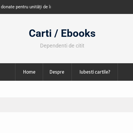
e învățământ din România
Libris organizează LIBfest în perioada 2
octombrie
Carti / Ebooks
Dependenti de citit
Home
Despre
Iubesti cartile?