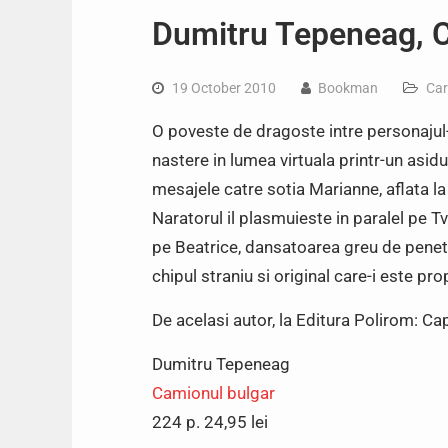
Dumitru Tepeneag, 
19 October 2010
Bookman
Car
O poveste de dragoste intre personajul-
nastere in lumea virtuala printr-un asid
mesajele catre sotia Marianne, aflata l
Naratorul il plasmuieste in paralel pe Tve
pe Beatrice, dansatoarea greu de penetrat
chipul straniu si original care-i este pr
De acelasi autor, la Editura Polirom: C
Dumitru Tepeneag
Camionul bulgar
224 p. 24,95 lei