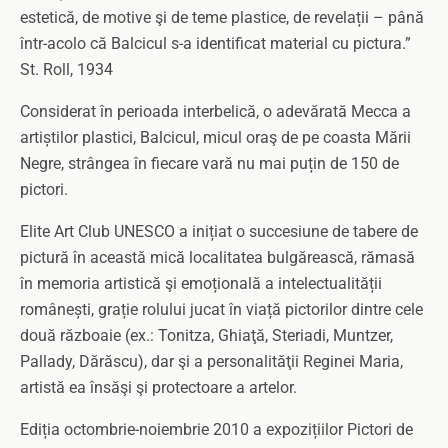
estetică, de motive şi de teme plastice, de revelații – până
într-acolo că Balcicul s-a identificat material cu pictura.”
St. Roll, 1934
Considerat în perioada interbelică, o adevărată Mecca a
artiștilor plastici, Balcicul, micul oraş de pe coasta Mării
Negre, strângea în fiecare vară nu mai puțin de 150 de
pictori.
Elite Art Club UNESCO a inițiat o succesiune de tabere de
pictură în această mică localitatea bulgărească, rămasă
în memoria artistică şi emoțională a intelectualității
românești, grație rolului jucat în viață pictorilor dintre cele
două războaie (ex.: Tonitza, Ghiaţă, Steriadi, Muntzer,
Pallady, Dărăscu), dar şi a personalităţii Reginei Maria,
artistă ea însăşi şi protectoare a artelor.
Ediția octombrie-noiembrie 2010 a expozițiilor Pictori de