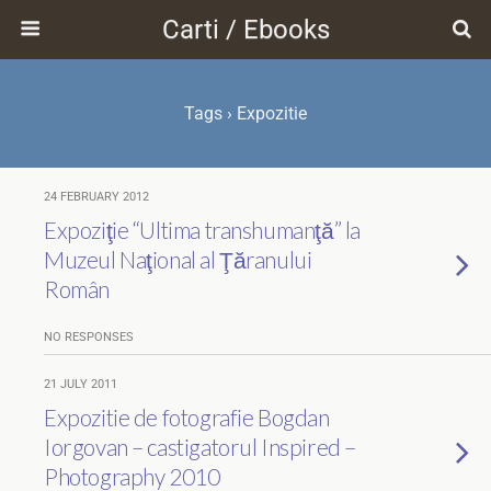
Carti / Ebooks
Tags › Expozitie
24 FEBRUARY 2012
Expoziţie “Ultima transhumanţă” la
Muzeul Naţional al Ţăranului
Român
NO RESPONSES
21 JULY 2011
Expozitie de fotografie Bogdan
Iorgovan – castigatorul Inspired –
Photography 2010