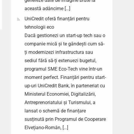
genereze date de imagine brute la
această adâncime […]
UniCredit oferă finanțări pentru
tehnologii eco
Dacă gestionezi un start-up tech sau o
companie mică și te gândești cum să-
ți modernizezi infrastructura sau
sediul fără să-ți extenuezi bugetul,
programul SME Eco-Tech vine într-un
moment perfect. Finanțări pentru start-
up-uri UniCredit Bank, în parteneriat cu
Ministerul Economiei, Digitalizării,
Antreprenoriatului și Turismului, a
lansat o schemă de finanțare
susținută prin Programul de Cooperare
Elvețiano-Român, […]