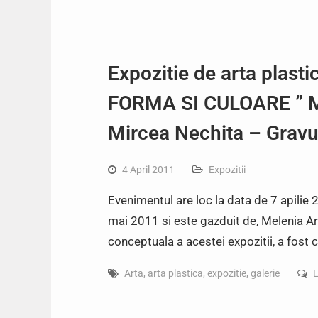
Expozitie de arta pla
FORMA SI CULOARE ” Mi
Mircea Nechita – Gravu
4 April 2011
Expozitii
Evenimentul are loc la data de 7 apilie
mai 2011 si este gazduit de, Melenia Art
conceptuala a acestei expozitii, a fos
Arta
,
arta plastica
,
expozitie
,
galerie