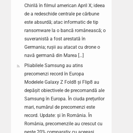
Chirilă în filmul american April X; ideea
de a redeschide centrale pe cărbune
este absurdă; atac informatic de tip
ransomware la o bancă românească; o
suveranistă a fost arestată în
Germania; rușii au atacat cu drone o
navă germană din Marea […]
Pliabilele Samsung au atins
precomenzi record în Europa
Modelele Galaxy Z Fold8 și Flip8 au
depășit obiectivele de precomandă ale
Samsung în Europa. În ciuda prețurilor
mari, numărul de precomenzi este
record. Update: și în România. În
România, precomenzile au crescut cu
peste 20% comparativ cu aceeași