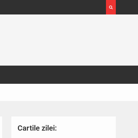
4-29
Expoziția Brâncuși de la Timișoara a atras peste
130.000 de vizitatori
Cartile zilei: