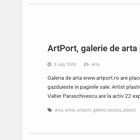
ArtPort, galerie de arta
3 July 2009
Arta
Galeria de arta www.artport.ro are placer
gazduieste in paginile sale. Artist plast
Valter Paraschivescu are la activ 22 exp
Arta
,
artist
,
artport
,
galerie
,
pictura
,
plastic