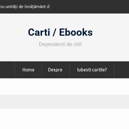
e învățământ din România
Libris organizează LIBfest în perioada 2
octombrie
Carti / Ebooks
Dependenti de citit
Home
Despre
Iubesti cartile?