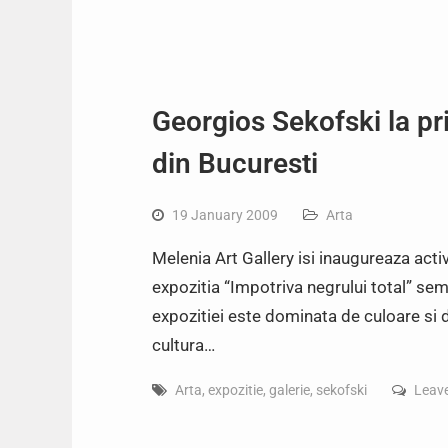
Georgios Sekofski la pr
din Bucuresti
19 January 2009
Arta
Melenia Art Gallery isi inaugureaza acti
expozitia “Impotriva negrului total” se
expozitiei este dominata de culoare si 
cultura…
Arta
,
expozitie
,
galerie
,
sekofski
Leav