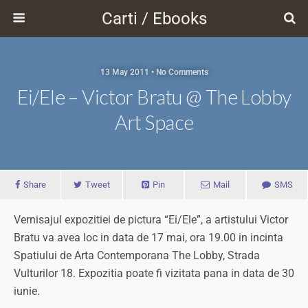
Carti / Ebooks
13 May 2011 • No Comments
Ei/Ele – Victor Bratu @ The Lobby
Art Space
Share
Tweet
Pin
Mail
SMS
Vernisajul expozitiei de pictura “Ei/Ele”, a artistului Victor
Bratu va avea loc in data de 17 mai, ora 19.00 in incinta
Spatiului de Arta Contemporana The Lobby, Strada
Vulturilor 18. Expozitia poate fi vizitata pana in data de 30
iunie.