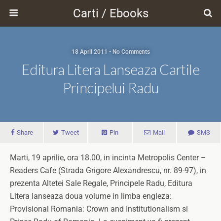
Carti / Ebooks
18 April 2011 • No Comments
Editura Litera Lanseaza Cartile
Principelui Radu
Share
Tweet
Pin
Mail
SMS
Marti, 19 aprilie, ora 18.00, in incinta Metropolis Center –
Readers Cafe (Strada Grigore Alexandrescu, nr. 89-97), in
prezenta Altetei Sale Regale, Principele Radu, Editura
Litera lanseaza doua volume in limba engleza:
Provisional Romania: Crown and Institutionalism si