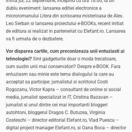
invita joi, 22 septembrie, incepind cu ora 18.00, la un
dublu eveniment: lansarea editiei electronice a
microromanului
Litera din scrisoarea misterioasa
de Alex.
Leo Serban si lansarea proiectului e-BOOKs, recent initiat
de editura si realizat in parteneriat cu Elefant.ro. Lansarea
va fi urmata de o dezbatere.
Vor disparea cartile, cum preconizeaza unii entuziasti ai
tehnologiei?
Sint gadgeturile doar o moda trecatoare,
cum sustin unii mai conservatori? Despre e-BOOK. Fara
entuziasm sau minie este tema dialogului la care au
acceptat sa participe: jurnalistul si scriitorul Costi
Rogozanu, Victor Kapra – consultant de online si social
media, jurnalist specializat in IT, Cristina Bazavan –
jurnalist si unul dintre cei mai importanti bloggeri
autohtoni, bloggerul Dragos C. Butuzea, Virginia
Costeschi – director editorial Elefant.ro, Vlad Puescu –
digital project manager Elefant.ro, si Oana Boca – director