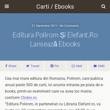
Carti / Ebooks
21 September 2011 • No Comments
Editura Polirom Și Elefant.ro
Lansează Ebooks
Share
Tweet
Pin
Mail
SMS
Cea mai mare editura din Romania, Polirom, care publica
anual peste 500 de carti, isi anunta intrarea pe piata de e-
books, printr-un eveniment care va avea loc maine,
conform
Clickio.ro
.
“Editura Polirom, in parteneriat cu Libraria Elefant.ro, va