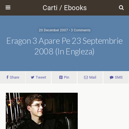
Carti / Ebooks
20 December 2007 • 3 Comments
Eragon 3 Apare Pe 23 Septembrie
2008 (in Engleza)
Share
Tweet
Pin
Mail
SMS