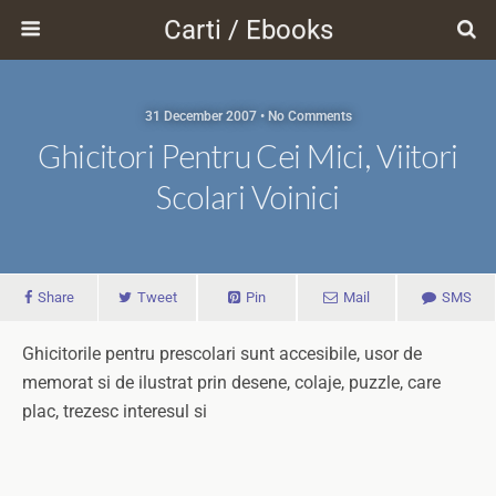
Carti / Ebooks
31 December 2007 • No Comments
Ghicitori Pentru Cei Mici, Viitori
Scolari Voinici
Share
Tweet
Pin
Mail
SMS
Ghicitorile pentru prescolari sunt accesibile, usor de
memorat si de ilustrat prin desene, colaje, puzzle, care
plac, trezesc interesul si