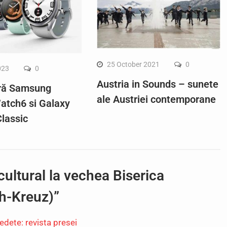
25 October 2021
0
023
0
Austria in Sounds – sunete
ră Samsung
ale Austriei contemporane
atch6 si Galaxy
lassic
ultural la vechea Biserica
ch-Kreuz)”
edete: revista presei