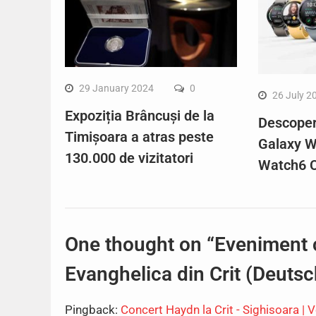
29 January 2024
0
26 July 2
Expoziția Brâncuși de la
Descope
Timișoara a atras peste
Galaxy W
130.000 de vizitatori
Watch6 C
One thought on “Eveniment c
Evanghelica din Crit (Deuts
Pingback:
Concert Haydn la Crit - Sighisoara | V