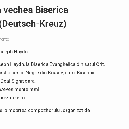
a vechea Biserica
 (Deutsch-Kreuz)
mente
Joseph Haydn
ph Haydn, la Biserica Evanghelica din satul Crit.
l bisericii Negre din Brasov, corul Bisericii
n Deal-Sighisoara.
.ro/evenimente.html .
cu-zorele.ro .
 la moartea compozitorului, organizat de