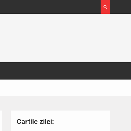
4-29
Expoziția Brâncuși de la Timișoara a atras peste
130.000 de vizitatori
Cartile zilei: