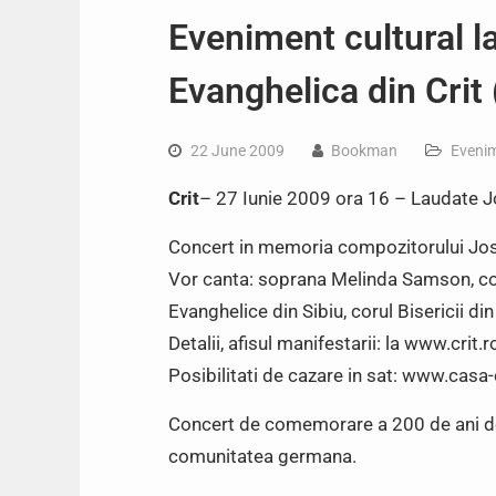
Eveniment cultural l
Evanghelica din Crit
22 June 2009
Bookman
Eveni
Crit
– 27 Iunie 2009 ora 16 – Laudate 
Concert in memoria compozitorului Jose
Vor canta: soprana Melinda Samson, coru
Evanghelice din Sibiu, corul Bisericii di
Detalii, afisul manifestarii: la www.crit
Posibilitati de cazare in sat: www.casa-
Concert de comemorare a 200 de ani de
comunitatea germana.