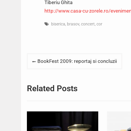
Tiberiu Ghita
http://www.casa-cu-zorele.ro/evenime
biserica
,
brasov
,
concert
,
cor
Post
BookFest 2009: reportaj si concluzii
navigation
Related Posts