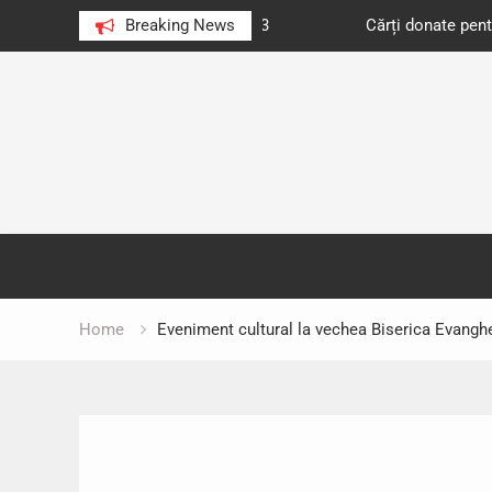
e au citit românii în 2023
Breaking News
Cărți donate pentru unități d
Skip
to
content
Home
Eveniment cultural la vechea Biserica Evanghe