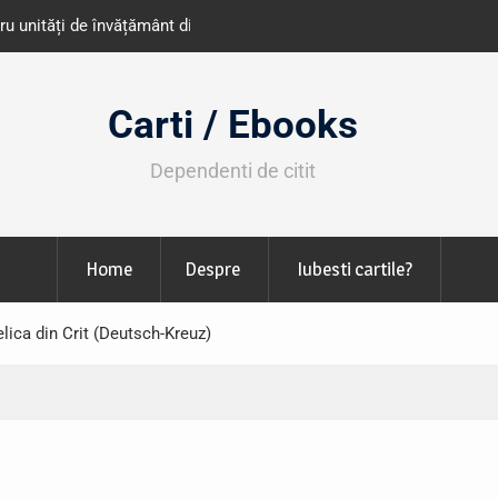
e învățământ din România
Libris organizează LIBfest în perioada 2
octombrie
Carti / Ebooks
Dependenti de citit
Home
Despre
Iubesti cartile?
lica din Crit (Deutsch-Kreuz)