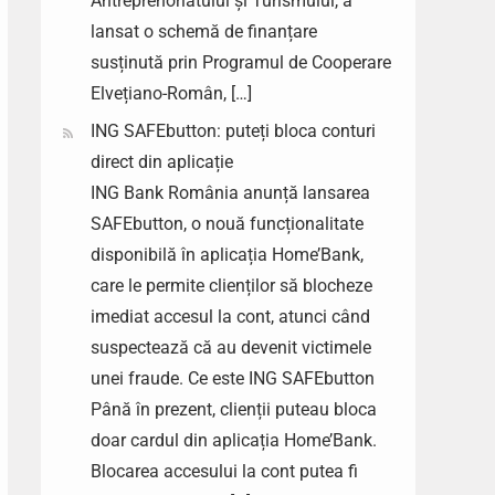
Antreprenoriatului și Turismului, a
lansat o schemă de finanțare
susținută prin Programul de Cooperare
Elvețiano-Român, […]
ING SAFEbutton: puteți bloca conturi
direct din aplicație
ING Bank România anunță lansarea
SAFEbutton, o nouă funcționalitate
disponibilă în aplicația Home’Bank,
care le permite clienților să blocheze
imediat accesul la cont, atunci când
suspectează că au devenit victimele
unei fraude. Ce este ING SAFEbutton
Până în prezent, clienții puteau bloca
doar cardul din aplicația Home’Bank.
Blocarea accesului la cont putea fi