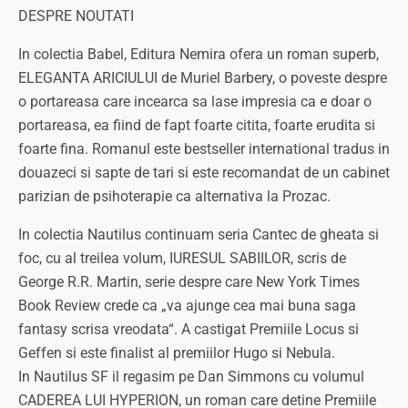
DESPRE NOUTATI
In colectia Babel, Editura Nemira ofera un roman superb,
ELEGANTA ARICIULUI de Muriel Barbery, o poveste despre
o portareasa care incearca sa lase impresia ca e doar o
portareasa, ea fiind de fapt foarte citita, foarte erudita si
foarte fina. Romanul este bestseller international tradus in
douazeci si sapte de tari si este recomandat de un cabinet
parizian de psihoterapie ca alternativa la Prozac.
In colectia Nautilus continuam seria Cantec de gheata si
foc, cu al treilea volum, IURESUL SABIILOR, scris de
George R.R. Martin, serie despre care New York Times
Book Review crede ca „va ajunge cea mai buna saga
fantasy scrisa vreodata“. A castigat Premiile Locus si
Geffen si este finalist al premiilor Hugo si Nebula.
In Nautilus SF il regasim pe Dan Simmons cu volumul
CADEREA LUI HYPERION, un roman care detine Premiile