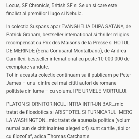
Locus, SF Chronicle, British SF si Seiun si care este
finalist al premiilor Hugo si Nebula.
In colectia Suspans apar EVANGHELIA DUPA SATANA, de
Patrick Graham, bestseller international si thriller religios
recompensat cu Prix des Maisons de la Presse si HOTUL
DE MERINDE (Seria Comisarul Montalbano), de Andrea
Camilleri, bestseller international cu peste 10 000 000 de
exemplare vandute.
Tot in aceasta colectie continuam sa il publicam pe Peter
James – unul dintre cei mai cititi autori de romane
politiste din lume – cu volumul PE URMELE MORTULUI.
PLATON SI ORNITORINCUL INTRA INTR-UN BAR…mic
tratat de filosdotica si ARISTOTEL SI FURNICARULl MERG
LA WASHINGTON…mic tratat de abureala politica (volum
numai bun de citit inaintea alegerilor!) sunt cartile „tipilor
cu filozofia“, adica Thomas Catchart si