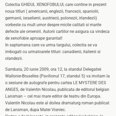
Colectia GHIDUL XENOFOBULUI, care contine in prezent
noua titluri ( americanii, englezii, francezii, spaniolii,
germanii, israelienii, austriecii, polonezii, irlandezii)
vorbeste cu mult umor despre micile calitati si marile
defecte ale omenirii. Autorii cartilor ne asigura ca vindeca
de xenofobie aproape garantat!
In saptamana care va urma targului, colectia se va
imbogati cu urmatoarele titluri: canadienii, italienii si
olandezii.
Sambata, 20 iunie 2009, ora 12, la standul Delegatiei
Wallonie-Bruxelles (Pavilionul 17, standul 5) va invitam la
o sesiune de autografe pentru cartea LE MYSTERE DES
ANGES, de Valentin Nicolau, publicata de editorul belgian
Lansman – cel mai mare editor de teatru din Europa.
Valentin Nicolau este al doilea dramaturg roman publicat
de Lansman, dupa Matei Visniec.