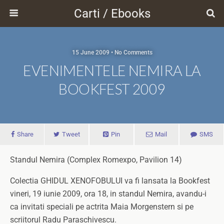
Carti / Ebooks
15 June 2009 • No Comments
EVENIMENTELE NEMIRA LA
BOOKFEST 2009
Share
Tweet
Pin
Mail
SMS
Standul Nemira (Complex Romexpo, Pavilion 14)
Colectia GHIDUL XENOFOBULUI va fi lansata la Bookfest
vineri, 19 iunie 2009, ora 18, in standul Nemira, avandu-i
ca invitati speciali pe actrita Maia Morgenstern si pe
scriitorul Radu Paraschivescu.