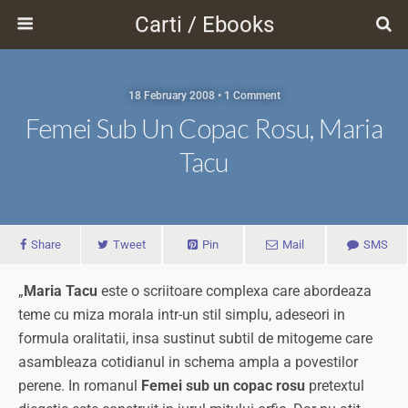
Carti / Ebooks
18 February 2008 • 1 Comment
Femei Sub Un Copac Rosu, Maria
Tacu
Share
Tweet
Pin
Mail
SMS
„
Maria Tacu
este o scriitoare complexa care abordeaza
teme cu miza morala intr-un stil simplu, adeseori in
formula oralitatii, insa sustinut subtil de mitogeme care
asambleaza cotidianul in schema ampla a povestilor
perene. In romanul
Femei sub un copac rosu
pretextul