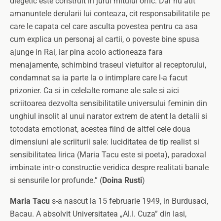
diegetic este construit in jurul mitului orfic. Dar nu atit
amanuntele derularii lui conteaza, cit responsabilitatile pe
care le capata cel care asculta povestea pentru ca asa
cum explica un personaj al cartii, o poveste bine spusa
ajunge in Rai, iar pina acolo actioneaza fara
menajamente, schimbind traseul vietuitor al receptorului,
condamnat sa ia parte la o intimplare care l-a facut
prizonier.
Ca si in celelalte romane ale sale si aici
scriitoarea dezvolta sensibilitatile universului feminin din
unghiul insolit al unui narator extrem de atent la detalii si
totodata emotionat, acestea fiind de altfel cele doua
dimensiuni ale scriiturii sale: luciditatea de tip realist si
sensibilitatea lirica (Maria Tacu este si poeta), paradoxal
imbinate intr-o constructie veridica despre realitati banale
si sensurile lor profunde.” (
Doina Rusti
)
Maria Tacu
s-a nascut la 15 februarie 1949, in Burdusaci,
Bacau. A absolvit Universitatea „Al.I. Cuza” din Iasi,