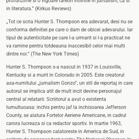
profunzime si o vigoare rareori intilnite in jurnalism, ca si
in literatura.” (Kirkus Reviews)
„Tot ce scria Hunter S. Thompson era adevarat, desi nu se
conforma definitiei pe care o dam de obicei adevarului. Iar
tipul de autenticitate pe care l-a urmarit si l-a practicat ne
va ramine pentru totdeauna inaccesibil celor mai multi
dintre noi.” (The New York Times)
Hunter S. Thompson s-a nascut in 1937 in Louisville,
Kentucky si a murit in Colorado in 2005. Este creatorul
asa-numitului „jurnalism Gonzo”, un stil de reportaj in care
autorul se implica atit de mult incit devine personajul
central al relatarii. Scriitorul a avut o existenta
tumultuoasa: inchis pentru jaf la inchisoarea Jefferson
County, se alatura Fortelor Aeriene Americane, in cadrul
carora lucreaza si ca redactor sportiv. In martie 1963,
Hunter S. Thompson calatoreste in America de Sud, in