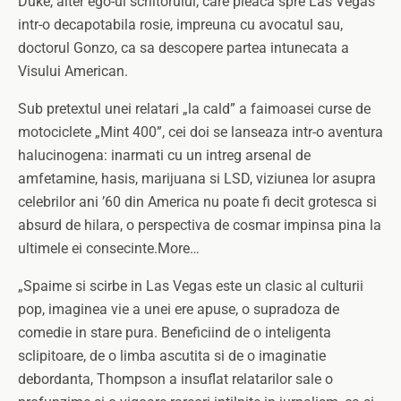
Duke, alter ego-ul scriitorului, care pleaca spre Las Vegas
intr-o decapotabila rosie, impreuna cu avocatul sau,
doctorul Gonzo, ca sa descopere partea intunecata a
Visului American.
Sub pretextul unei relatari „la cald” a faimoasei curse de
motociclete „Mint 400”, cei doi se lanseaza intr-o aventura
halucinogena: inarmati cu un intreg arsenal de
amfetamine, hasis, marijuana si LSD, viziunea lor asupra
celebrilor ani ’60 din America nu poate fi decit grotesca si
absurd de hilara, o perspectiva de cosmar impinsa pina la
ultimele ei consecinte.More…
„Spaime si scirbe in Las Vegas este un clasic al culturii
pop, imaginea vie a unei ere apuse, o supradoza de
comedie in stare pura. Beneficiind de o inteligenta
sclipitoare, de o limba ascutita si de o imaginatie
debordanta, Thompson a insuflat relatarilor sale o