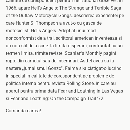
calitate de corespondent pentru The National Observer. In
1966, apare Hell’s Angels: The Strange and Terrible Saga
of the Outlaw Motorcycle Gangs, descrierea experientei pe
care Hunter S. Thompson a avut-o cu gasca de
motociclisti Hells Angels. Adept al unui mod
nonconformist de a trai, scriitorul american inventeaza si
un nou stil de a scrie: la limita disperarii, confruntat cu un
termen limita, trimite revistei Scanlan’s Monthly pagini
rupte din carnetul sau de insemnari. Astfel avea sa ia
nastere „jurnalismul Gonzo”. Faima si-a cistigat-o lucrind
in special in calitate de corespondent pe probleme de
politica interna pentru revista Rolling Stone, in care au
aparut pentru prima data Fear and Loathing in Las Vegas
si Fear and Loathing: On the Campaign Trail ’72.
Comanda cartea!