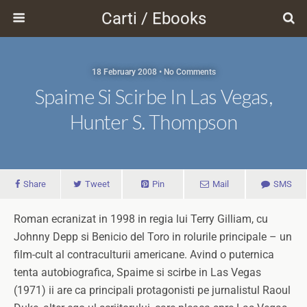
Carti / Ebooks
18 February 2008 • No Comments
Spaime Si Scirbe In Las Vegas,
Hunter S. Thompson
Share
Tweet
Pin
Mail
SMS
Roman ecranizat in 1998 in regia lui Terry Gilliam, cu
Johnny Depp si Benicio del Toro in rolurile principale – un
film-cult al contraculturii americane. Avind o puternica
tenta autobiografica, Spaime si scirbe in Las Vegas
(1971) ii are ca principali protagonisti pe jurnalistul Raoul