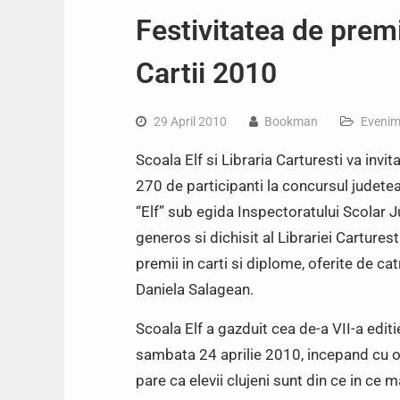
Festivitatea de prem
Cartii 2010
29 April 2010
Bookman
Evenim
Scoala Elf si Libraria Carturesti va invit
270 de participanti la concursul judetea
“Elf” sub egida Inspectoratului Scolar Jud
generos si dichisit al Librariei Carturest
premii in carti si diplome, oferite de ca
Daniela Salagean.
Scoala Elf a gazduit cea de-a VII-a editi
sambata 24 aprilie 2010, incepand cu o
pare ca elevii clujeni sunt din ce in ce 