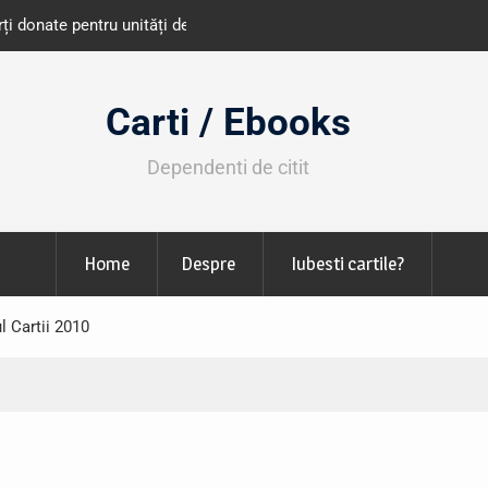
e învățământ din România
Libris organizează LIBfest în perioada 2
octombrie
Carti / Ebooks
Dependenti de citit
Home
Despre
Iubesti cartile?
l Cartii 2010