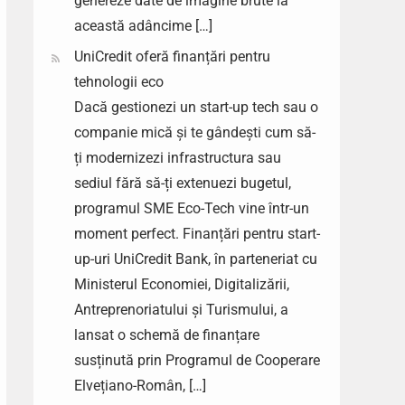
genereze date de imagine brute la
această adâncime […]
UniCredit oferă finanțări pentru
tehnologii eco
Dacă gestionezi un start-up tech sau o
companie mică și te gândești cum să-
ți modernizezi infrastructura sau
sediul fără să-ți extenuezi bugetul,
programul SME Eco-Tech vine într-un
moment perfect. Finanțări pentru start-
up-uri UniCredit Bank, în parteneriat cu
Ministerul Economiei, Digitalizării,
Antreprenoriatului și Turismului, a
lansat o schemă de finanțare
susținută prin Programul de Cooperare
Elvețiano-Român, […]