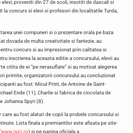
levi, proveniti din 27 de scoli, insotiti de dascali si
 la concurs si elevi si profesori din localitatile Turda,
ctarea unei compuneri si o prezentare orala pe baza
 dat dovada de multa creativitate si fantezie, au
entru concurs si au impresionat prin calitatea si
u inscrierea la aceasta editie a concursului, elevii au
rte citita de ei “pe nerasuflate” si au motivat alegerea
ri primite, organizatorii concursului au concluzionat
cipanti au fost: Micul Print, de Antoine de Saint-
chael Ende (11), Charlie si fabrica de ciocolata de
 de Johanna Spyri (8).
 care au fost alaturi de copii la probele concursului si
btinute. Lista finala a premiantilor este afisata pe site-
(
www.isjcj.ro
) si pe pagina oficiala a