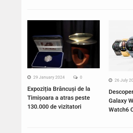
29 January 2024
0
26 July 2
Expoziția Brâncuși de la
Descope
Timișoara a atras peste
Galaxy W
130.000 de vizitatori
Watch6 C