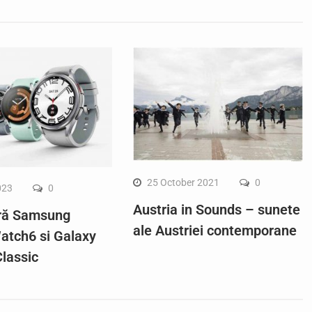
25 October 2021
0
023
0
Austria in Sounds – sunete
ră Samsung
ale Austriei contemporane
atch6 si Galaxy
lassic