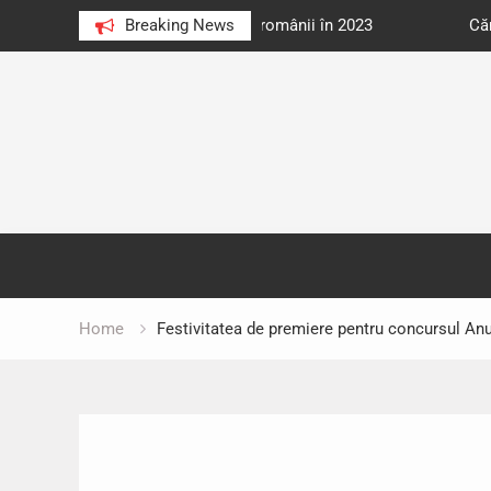
e au citit românii în 2023
Breaking News
Cărți donate pentru unități d
Skip
to
content
Home
Festivitatea de premiere pentru concursul Anu