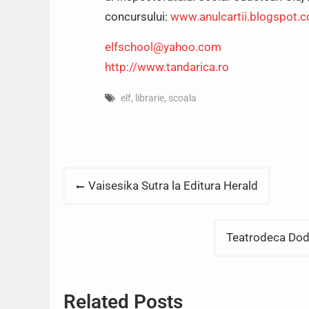
concursului:
www.anulcartii.blogspot.
elfschool@yahoo.com
http://www.tandarica.ro
elf
,
librarie
,
scoala
Post
Vaisesika Sutra la Editura Herald
navigation
Teatrodeca Dodo
Related Posts