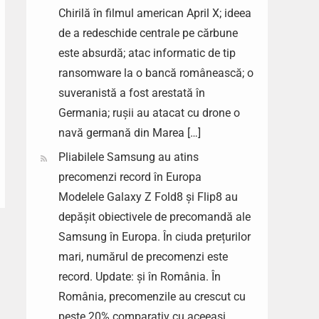
Chirilă în filmul american April X; ideea
de a redeschide centrale pe cărbune
este absurdă; atac informatic de tip
ransomware la o bancă românească; o
suveranistă a fost arestată în
Germania; rușii au atacat cu drone o
navă germană din Marea […]
Pliabilele Samsung au atins
precomenzi record în Europa
Modelele Galaxy Z Fold8 și Flip8 au
depășit obiectivele de precomandă ale
Samsung în Europa. În ciuda prețurilor
mari, numărul de precomenzi este
record. Update: și în România. În
România, precomenzile au crescut cu
peste 20% comparativ cu aceeași