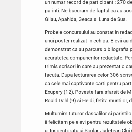
un numar record de participanti: 270 de e
parinti. Ne bucuram de faptul ca au sosit
Gilau, Apahida, Geaca si Luna de Sus.
Probele concursului au constat in reda
unui poster realizat in echipa. Elevii au
demonstrat ca au parcurs bibliografia p
acuratetea compunerilor redactate. Pentr
trimis scrisori in care au prezentat o ca
facuta. Dupa lecturarea celor 306 scriso
ca cele mai captivante carti pentru parti
Exupery (12), Poveste fara sfarsit de Mi
Roald Dahl (9) si Heidi, fetita muntilor,
Multumim tuturor dascalilor si parintilor
ii felicitam pe elevi pentru rezultatele o
ul Inspectoratului Scolar Judetean Cluj 