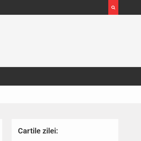
4-29
Expoziția Brâncuși de la Timișoara a atras peste
130.000 de vizitatori
Cartile zilei: