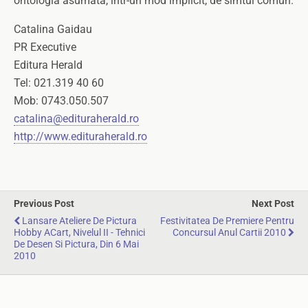
ontologia asumata, intr-un mod implicit, de simtul comun.
Catalina Gaidau
PR Executive
Editura Herald
Tel: 021.319 40 60
Mob: 0743.050.507
catalina@edituraherald.ro
http://www.edituraherald.ro
Previous Post
Next Post
Lansare Ateliere De Pictura
Festivitatea De Premiere Pentru
Hobby ACart, Nivelul II - Tehnici
Concursul Anul Cartii 2010
De Desen Si Pictura, Din 6 Mai
2010