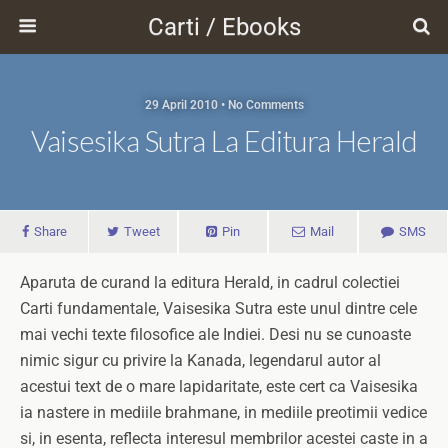
Carti / Ebooks
29 April 2010 • No Comments
Vaisesika Sutra La Editura Herald
Share
Tweet
Pin
Mail
SMS
Aparuta de curand la editura Herald, in cadrul colectiei
Carti fundamentale, Vaisesika Sutra este unul dintre cele
mai vechi texte filosofice ale Indiei. Desi nu se cunoaste
nimic sigur cu privire la Kanada, legendarul autor al
acestui text de o mare lapidaritate, este cert ca Vaisesika
ia nastere in mediile brahmane, in mediile preotimii vedice
si, in esenta, reflecta interesul membrilor acestei caste in a