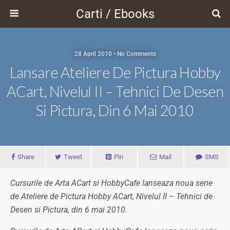
Carti / Ebooks
28 April 2010 • No Comments
Lansare Ateliere De Pictura Hobby
ACart, Nivelul II – Tehnici De Desen
Si Pictura, Din 6 Mai 2010
Share
Tweet
Pin
Mail
SMS
Cursurile de Arta ACart si HobbyCafe lanseaza noua serie
de Ateliere de Pictura Hobby ACart, Nivelul II – Tehnici de
Desen si Pictura, din 6 mai 2010.