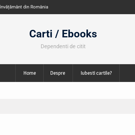
e învățământ din România
Libris organizează LIBfest în perioada 2
octombrie
Carti / Ebooks
Dependenti de citit
Home
Despre
Iubesti cartile?