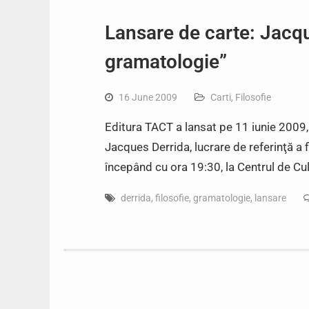
Lansare de carte: Jacq
gramatologie”
16 June 2009
Carti
,
Filosofie
Editura TACT a lansat pe 11 iunie 2009, 
Jacques Derrida, lucrare de referinţă a
începând cu ora 19:30, la Centrul de Cul
derrida
,
filosofie
,
gramatologie
,
lansare