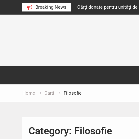
e au citit românii în 2023
Breaking News
Cărți donate pentru unități d
Skip
to
content
Home
Carti
Filosofie
Category:
Filosofie