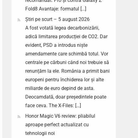
recomandat. Pro și contra Galaxy Z
Fold8 Avantaje: formatul […]
Știri pe scurt – 5 august 2026
A fost votată legea decarbonizării,
adică limitarea producției de CO2. Dar
evident, PSD a introdus niște
amendamente care schimbă totul. Vor
centrale pe cărbuni când noi trebuie să
renunțăm la ele. România a primit bani
europeni pentru închiderea lor și alte
miliarde de euro depind de asta.
Deocamdată, doar președintele poate
face ceva. The X-Files: […]
Honor Magic V6 review: pliabilul
aproape perfect actualizat cu
tehnologii noi