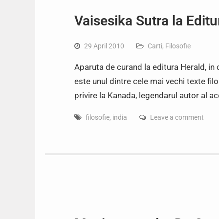
Vaisesika Sutra la Edit
29 April 2010
Carti
,
Filosofie
Aparuta de curand la editura Herald, in 
este unul dintre cele mai vechi texte fil
privire la Kanada, legendarul autor al a
filosofie
,
india
Leave a comment