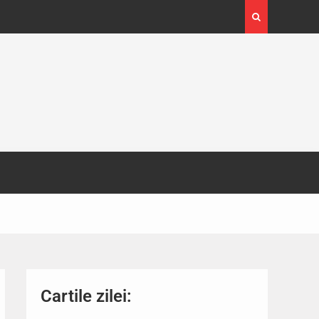
4-29
Expoziția Brâncuși de la Timișoara a atras peste
130.000 de vizitatori
Cartile zilei: