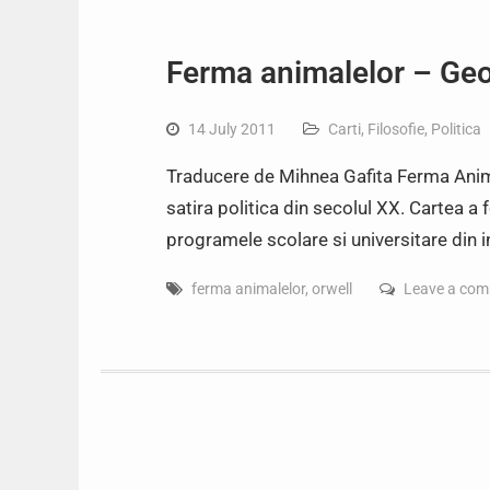
Ferma animalelor – Geo
14 July 2011
Carti
,
Filosofie
,
Politica
Traducere de Mihnea Gafita Ferma Anim
satira politica din secolul XX. Cartea a 
programele scolare si universitare din 
ferma animalelor
,
orwell
Leave a co