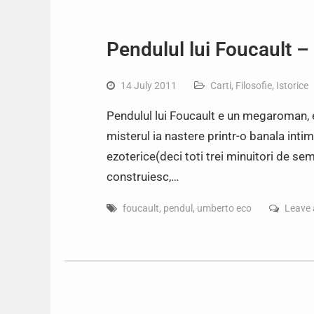
Pendulul lui Foucault 
14 July 2011
Carti
,
Filosofie
,
Istorice
Pendulul lui Foucault e un megaroman, e
misterul ia nastere printr-o banala intimp
ezoterice(deci toti trei minuitori de sem
construiesc,…
foucault
,
pendul
,
umberto eco
Leave