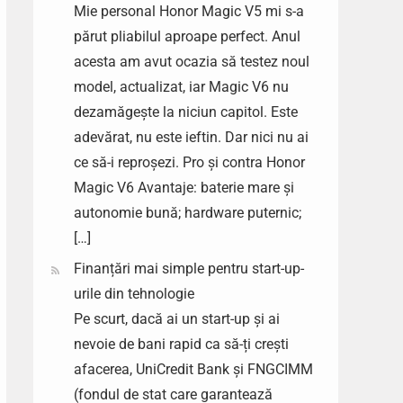
Mie personal Honor Magic V5 mi s-a
părut pliabilul aproape perfect. Anul
acesta am avut ocazia să testez noul
model, actualizat, iar Magic V6 nu
dezamăgește la niciun capitol. Este
adevărat, nu este ieftin. Dar nici nu ai
ce să-i reproșezi. Pro și contra Honor
Magic V6 Avantaje: baterie mare și
autonomie bună; hardware puternic;
[…]
Finanțări mai simple pentru start-up-
urile din tehnologie
Pe scurt, dacă ai un start-up și ai
nevoie de bani rapid ca să-ți crești
afacerea, UniCredit Bank și FNGCIMM
(fondul de stat care garantează