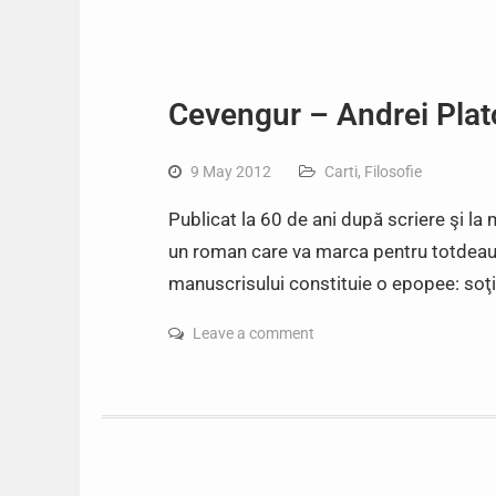
Cevengur – Andrei Pla
9 May 2012
Carti
,
Filosofie
Publicat la 60 de ani după scriere şi l
un roman care va marca pentru totdeauna 
manuscrisului constituie o epopee: soţia 
Leave a comment