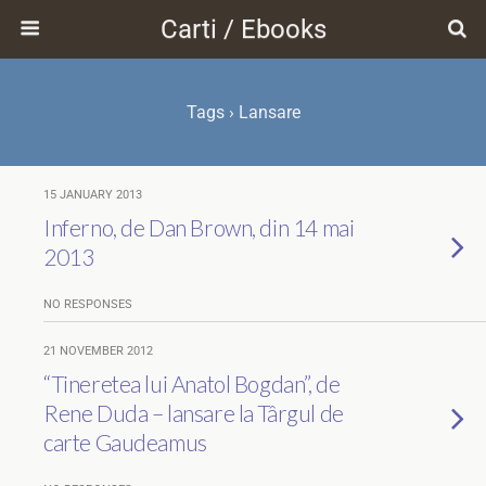
Carti / Ebooks
Tags › Lansare
15 JANUARY 2013
Inferno, de Dan Brown, din 14 mai
2013
NO RESPONSES
21 NOVEMBER 2012
“Tineretea lui Anatol Bogdan”, de
Rene Duda – lansare la Târgul de
carte Gaudeamus