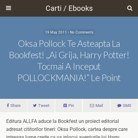
Carti / Ebooks
19 May 2011 • No Comments
Oksa Pollock Te Asteapta La
Bookfest! ,,Ai Grija, Harry Potter!
Tocmai A Inceput
POLLOCKMANIA!” Le Point
Share
Tweet
Pin
Mail
SMS
Editura ALLFA aduce la Bookfest un proiect editorial
adresat cititorilor tineri: Oksa Pollock, cartea despre care
intreaga lume crede ca va inlocui aventurile lui Harry