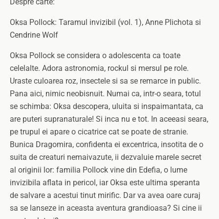
Despre carte:
Oksa Pollock: Taramul invizibil (vol. 1), Anne Plichota si
Cendrine Wolf
Oksa Pollock se considera o adolescenta ca toate
celelalte. Adora astronomia, rockul si mersul pe role.
Uraste culoarea roz, insectele si sa se remarce in public.
Pana aici, nimic neobisnuit. Numai ca, intr-o seara, totul
se schimba: Oksa descopera, uluita si inspaimantata, ca
are puteri supranaturale! Si inca nu e tot. In aceeasi seara,
pe trupul ei apare o cicatrice cat se poate de stranie.
Bunica Dragomira, confidenta ei excentrica, insotita de o
suita de creaturi nemaivazute, ii dezvaluie marele secret
al originii lor: familia Pollock vine din Edefia, o lume
invizibila aflata in pericol, iar Oksa este ultima speranta
de salvare a acestui tinut mirific. Dar va avea oare curaj
sa se lanseze in aceasta aventura grandioasa? Si cine ii