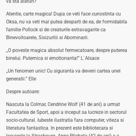
va sta alaturi?
Atentie, carte magica! Dupa ce veti face cunostinta cu
Oksa, nu va veti mai putea desparti de ea, de formidabila
familie Pollock si de creaturile extravagante ca
Binevoitoarele, Sisizurliii si Abominarii.
,,O poveste magica absolut fermecatoare, despre puterea
binelui. Puternica si emotionanta!” L`Alsace
,,Un fenomen unic! Cu siguranta va deveni cartea unei
generatii.” Elle
Despre autoare:
Nascuta la Colmar, Cendrine Wolf (41 de ani) a urmat
Facultatea de Sport, apoi a inceput sa lucreze in sectorul
socio-cultural. Iubeste ilustratia fara computer, viteza si
literatura fantastica. In prezent este bibliotecara si
locuieste la Strasbourg. Anne Plichota (42 de ani) s-a