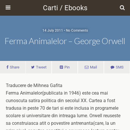
Carti / Ebooks
14 July 2011 • No Comments
Ferma Animalelor – George Orwell
Share
Tweet
Pin
Mail
SMS
Traducere de Mihnea Gafita
Ferma Animalelor(publicata in 1946) este cea mai
cunoscuta satira politica din secolul XX. Cartea a fost
tradusa in peste 70 de tari si este inclusa in programele
scolare si universitare din intreaga lume. Orwell reuseste
sa construiasca atit o povestire antrenanta(care, la un