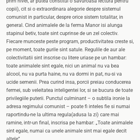
prim nivel, ar putea constitui o savuroasa lectura pentru
copii), cit si o extraordinara alegorie despre sistemul
comunist in particular, despre orice sistem totalitar, in
general. Cind animalele de la ferma Manor isi alunga
stapinul betiv, toate sint cuprinse de un zel colectiv.
Fiecare munceste peste program, productivitatea creste si,
pe moment, toate gurile sint satule. Regulile de aur ale
colectivitatii sint inscrise cu litere uriase pe un hambar:
toate animalele sint egale, nici un animal nu va bea
alcool, nu va purta haine, nu va dormi in pat, nu-si va
ucide semenii. Prea curind insa, porcii preiau conducerea
fermei, sub veleitatea inteligentei lor, si se bucura de toate
privilegiile puterii. Punctul culminant – o subtila ironie la
adresa regimului comunist – poate fi inteles fie si numai
raportindu-ne la ultima regula(adusa la zi) care mai
ramine, intr-un final, inscrisa pe hambar: „Toate animalele
sint egale, numai ca unele animale sint mai egale decit
altele”.