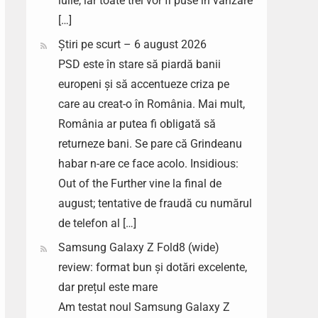
iulie, iar toate trei vor fi puse în vânzare
[…]
Știri pe scurt – 6 august 2026
PSD este în stare să piardă banii
europeni și să accentueze criza pe
care au creat-o în România. Mai mult,
România ar putea fi obligată să
returneze bani. Se pare că Grindeanu
habar n-are ce face acolo. Insidious:
Out of the Further vine la final de
august; tentative de fraudă cu numărul
de telefon al […]
Samsung Galaxy Z Fold8 (wide)
review: format bun și dotări excelente,
dar prețul este mare
Am testat noul Samsung Galaxy Z