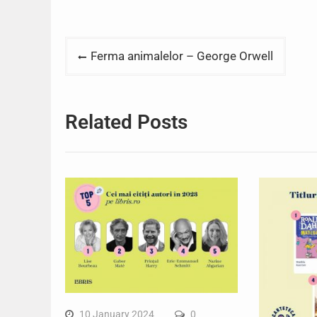
Post
Ferma animalelor – George Orwell
navigation
Related Posts
10 January 2024
0