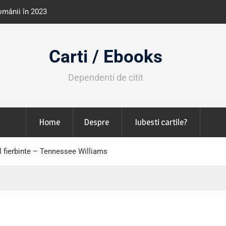
 unități de învățământ din România
Libris organizează LIBfest în 
octombrie
Carti / Ebooks
Dependenti de citit
Home
Despre
Iubesti cartile?
l fierbinte – Tennessee Williams