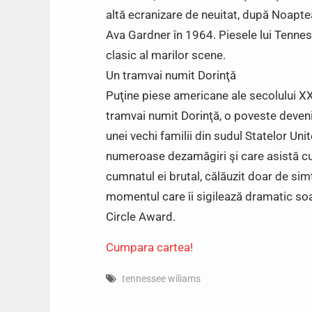
altă ecranizare de neuitat, după Noaptea
Ava Gardner în 1964. Piesele lui Tenness
clasic al marilor scene.
Un tramvai numit Dorinţă
Puţine piese americane ale secolului XX
tramvai numit Dorinţă, o poveste deveni
unei vechi familii din sudul Statelor Un
numeroase dezamăgiri şi care asistă cu 
cumnatul ei brutal, călăuzit doar de simţ
momentul care îi sigilează dramatic soa
Circle Award.
Cumpara cartea!
tennessee wiliams