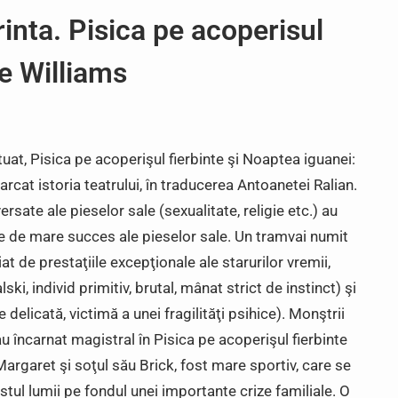
inta. Pisica pe acoperisul
e Williams
tuat, Pisica pe acoperişul fierbinte şi Noaptea iguanei:
rcat istoria teatrului, în traducerea Antoanetei Ralian.
sate ale pieselor sale (sexualitate, religie etc.) au
e de mare succes ale pieselor sale. Un tramvai numit
ciat de prestaţiile excepţionale ale starurilor vremii,
ki, individ primitiv, brutal, mânat strict de instinct) şi
elicată, victimă a unei fragilităţi psihice). Monştrii
 încarnat magistral în Pisica pe acoperişul fierbinte
rgaret şi soţul său Brick, fost mare sportiv, care se
estul lumii pe fondul unei importante crize familiale. O