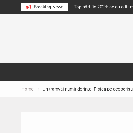
în 2024: ce au citit românii în 2023
Breaking News
Cărți donate pentru
Skip
to
content
Home
Un tramvai numit dorinta. Pisica pe acoperisu