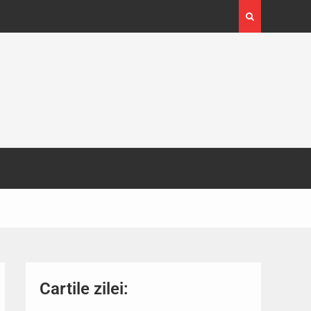
perioada 24-29
Expoziția Brâncuși de la Timișoara a atr
130.000 de vizitatori
Cartile zilei: