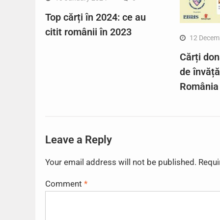
Top cărți în 2024: ce au
citit românii în 2023
12 Decem
Cărți don
de învăț
România
Leave a Reply
Your email address will not be published.
Requi
Comment
*