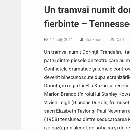
Un tramvai numit dor
fierbinte – Tennesse
14 July 2011
Bookman
Carti
Un tramvai numit Dorinţă, Trandafirul ta
patru dintre piesele de teatru care au ma
Conflictele dramatice şi temele controver
devenit binecunoscute după ecranizăril
Dorinţă, în regia lui Elia Kazan, a benefi
Marlon Brando (în rolul lui Stanley Kowals
Vivien Leigh (Blanche DuBois, frumuseţe d
sacri Elizabeth Taylor şi Paul Newman au
(1958) tensiunea dintre seducătoarea Ma
izolează, prin alcool, de soţia sa şi de r