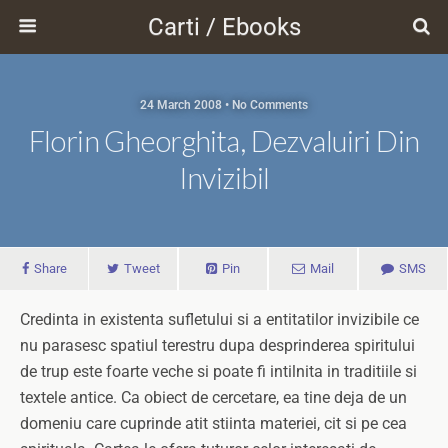
Carti / Ebooks
24 March 2008 • No Comments
Florin Gheorghita, Dezvaluiri Din
Invizibil
Share
Tweet
Pin
Mail
SMS
Credinta in existenta sufletului si a entitatilor invizibile ce
nu parasesc spatiul terestru dupa desprinderea spiritului
de trup este foarte veche si poate fi intilnita in traditiile si
textele antice. Ca obiect de cercetare, ea tine deja de un
domeniu care cuprinde atit stiinta materiei, cit si pe cea