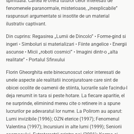
spirituala. Cartea le ofera tuturor celor interesati de
fenomenele paranormale, misterioase, „inexplicabile”
raspunsuri argumentate si insotite de un material
ilustrativ captivant.
Din cuprins: Regasirea „Lumii de Dincolo” • Forme-gind si
ingeri • Simboluri si materializari • Fiinte angelice • Energii
ascunse • Micii „roboti cosmici” • Imagini dintr-o „alta
realitate” • Portalul Sfinxului
Florin Gheorghita este binecunoscut celor interesati de
unele aspecte ale realitatii inconjuratoare care sint de
obicei ocolite de oamenii de stiinta, lucrarile sale facindu-l
deja renumit in tara si peste hotare. La fiecare aparitie, el
ne surprinde, eliminind mereu cite o retinere in a spune
lucrurilor pe adevaratul lor nume. La Polirom au aparut:
Lumi invizibile (1996); OZN eterice (1997); Fenomenul
Valentina (1997); Incursiuni in alte lumi (1999); Seniorii