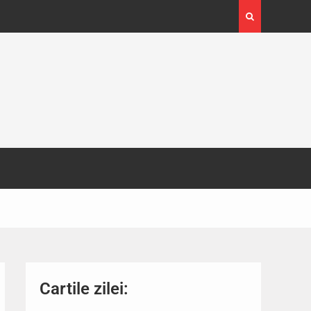
4-29
Expoziția Brâncuși de la Timișoara a atras peste
130.000 de vizitatori
Cartile zilei: