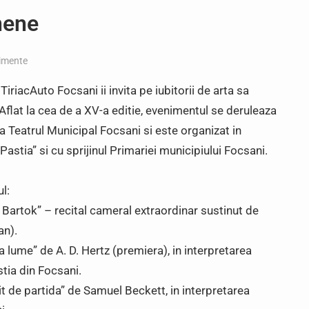
nene
imente
TiriacAuto Focsani ii invita pe iubitorii de arta sa
Aflat la cea de a XV-a editie, evenimentul se deruleaza
la Teatrul Municipal Focsani si este organizat in
astia” si cu sprijinul Primariei municipiului Focsani.
l:
 Bartok” – recital cameral extraordinar sustinut de
an).
 lume” de A. D. Hertz (premiera), in interpretarea
tia din Focsani.
t de partida” de Samuel Beckett, in interpretarea