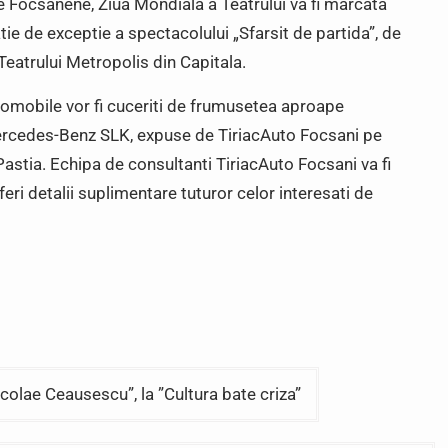
e Focsanene, Ziua Mondiala a Teatrului va fi marcata
tie de exceptie a spectacolului „Sfarsit de partida”, de
Teatrului Metropolis din Capitala.
utomobile vor fi cuceriti de frumusetea aproape
Mercedes-Benz SLK, expuse de TiriacAuto Focsani pe
astia. Echipa de consultanti TiriacAuto Focsani va fi
eri detalii suplimentare tuturor celor interesati de
Nicolae Ceausescu”, la ”Cultura bate criza”