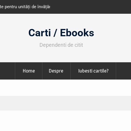
e învățământ din România
Libris organizează LIBfest în perioada 2
octombrie
Carti / Ebooks
Dependenti de citit
Home
Despre
Iubesti cartile?