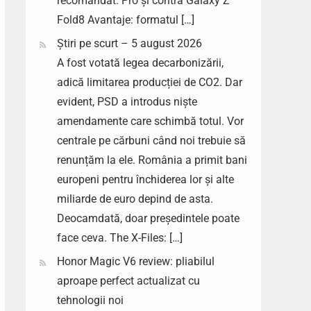
recomandat. Pro și contra Galaxy Z
Fold8 Avantaje: formatul […]
Știri pe scurt – 5 august 2026
A fost votată legea decarbonizării,
adică limitarea producției de CO2. Dar
evident, PSD a introdus niște
amendamente care schimbă totul. Vor
centrale pe cărbuni când noi trebuie să
renunțăm la ele. România a primit bani
europeni pentru închiderea lor și alte
miliarde de euro depind de asta.
Deocamdată, doar președintele poate
face ceva. The X-Files: […]
Honor Magic V6 review: pliabilul
aproape perfect actualizat cu
tehnologii noi