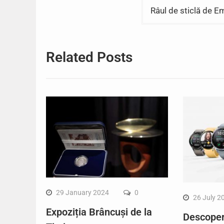
Râul de sticlă de E
Related Posts
29 January 2024
0
26 July 2
Expoziția Brâncuși de la
Descope