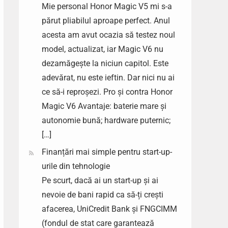
Mie personal Honor Magic V5 mi s-a
părut pliabilul aproape perfect. Anul
acesta am avut ocazia să testez noul
model, actualizat, iar Magic V6 nu
dezamăgește la niciun capitol. Este
adevărat, nu este ieftin. Dar nici nu ai
ce să-i reproșezi. Pro și contra Honor
Magic V6 Avantaje: baterie mare și
autonomie bună; hardware puternic;
[…]
Finanțări mai simple pentru start-up-
urile din tehnologie
Pe scurt, dacă ai un start-up și ai
nevoie de bani rapid ca să-ți crești
afacerea, UniCredit Bank și FNGCIMM
(fondul de stat care garantează