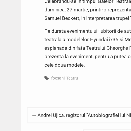
Celebrandu-se in timpul Galelor Teatral
duminica, 27 martie, printr-o reprezenta
Samuel Beckett, in interpretarea trupei 
Pe durata evenimentului, iubitorii de a
teatrala a modelelor Hyundai ix35 si 
esplanada din fata Teatrului Gheorghe P
prezenta la eveniment, pentru a putea of
cele doua modele.
focsani
,
Teatru
Post
Andrei Ujica, regizorul ”Autobiografiei lui 
navigation