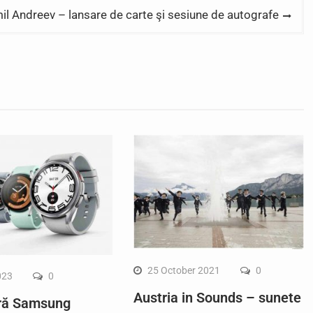
mil Andreev – lansare de carte şi sesiune de autografe
25 October 2021
0
023
0
Austria in Sounds – sunete
ră Samsung