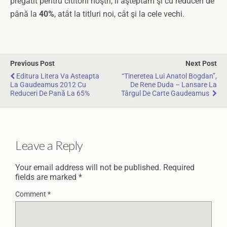
pregătit pentru cititorii noştri, îi aşteptăm şi cu reduceri de
până la
40%
, atât la titluri noi, cât şi la cele vechi.
Previous Post
Next Post
Editura Litera Va Asteapta
“Tineretea Lui Anatol Bogdan”,
La Gaudeamus 2012 Cu
De Rene Duda – Lansare La
Reduceri De Pană La 65%
Târgul De Carte Gaudeamus
Leave a Reply
Your email address will not be published.
Required
fields are marked
*
Comment
*