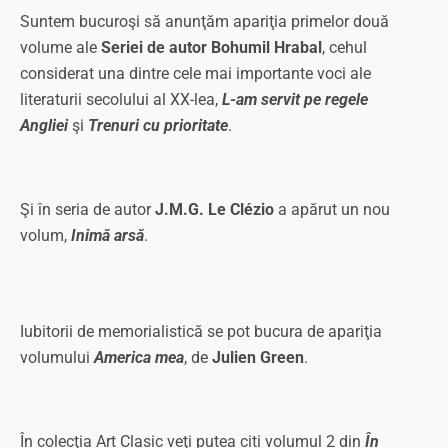
Suntem bucuroşi să anunţăm apariţia primelor două
volume ale
Seriei de autor Bohumil Hrabal
, cehul
considerat una dintre cele mai importante voci ale
literaturii secolului al XX-lea,
L-am servit pe regele
Angliei
şi
Trenuri cu prioritate
.
Şi în seria de autor
J.M.G. Le Clézio
a apărut un nou
volum,
Inimă arsă
.
Iubitorii de memorialistică se pot bucura de apariţia
volumului
America mea
, de
Julien Green
.
În colecţia Art Clasic veţi putea citi volumul 2 din
În