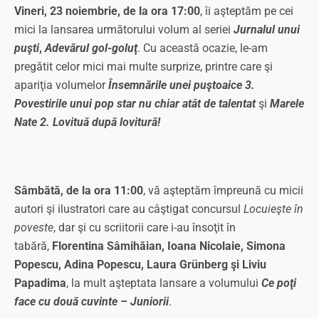
Vineri, 23 noiembrie, de la ora 17:00
, îi aşteptăm pe cei
mici la lansarea următorului volum al seriei
Jurnalul unui
puşti
,
Adevărul gol-goluţ
. Cu această ocazie, le-am
pregătit celor mici mai multe surprize, printre care şi
apariţia volumelor
Însemnările unei puştoaice 3.
Povestirile unui pop star nu chiar atât de talentat
şi
Marele
Nate 2. Lovituă după lovitură!
Sâmbătă, de la ora 11:00
, vă aşteptăm împreună cu micii
autori şi ilustratori care au câştigat concursul
Locuieşte în
poveste
, dar şi cu scriitorii care i-au însoţit în
tabără,
Florentina Sâmihăian, Ioana Nicolaie, Simona
Popescu, Adina Popescu, Laura Grünberg şi Liviu
Papadima
, la mult aşteptata lansare a volumului
Ce poţi
face cu două cuvinte – Juniorii
.