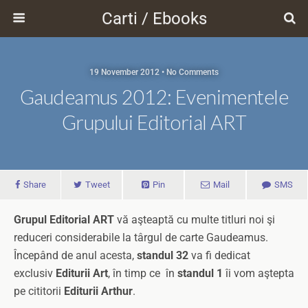
Carti / Ebooks
19 November 2012 • No Comments
Gaudeamus 2012: Evenimentele
Grupului Editorial ART
Share
Tweet
Pin
Mail
SMS
Grupul Editorial ART
vă aşteaptă cu multe titluri noi şi
reduceri considerabile la târgul de carte Gaudeamus.
Începând de anul acesta,
standul 32
va fi dedicat
exclusiv
Editurii Art
, în timp ce în
standul 1
îi vom aştepta
pe cititorii
Editurii Arthur
.