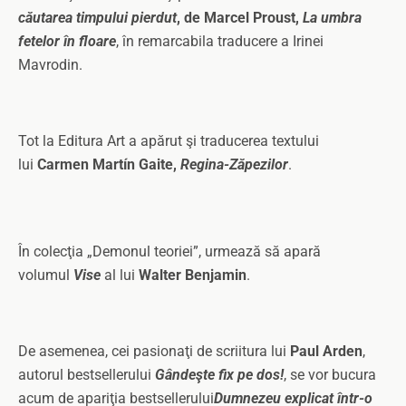
căutarea timpului pierdut
, de Marcel Proust,
La umbra
fetelor în floare
, în remarcabila traducere a Irinei
Mavrodin.
Tot la Editura Art a apărut şi traducerea textului
lui
Carmen Martín Gaite,
Regina-Zăpezilor
.
În colecţia „Demonul teoriei”, urmează să apară
volumul
Vise
al lui
Walter Benjamin
.
De asemenea, cei pasionaţi de scriitura lui
Paul Arden
,
autorul bestsellerului
Gândeşte fix pe dos!
, se vor bucura
acum de apariţia bestsellerului
Dumnezeu explicat într-o