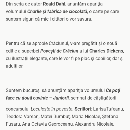
Din seria de autor
Roald Dahl
, anunţăm apariţia
volumului
Charlie şi fabrica de ciocolată
, o carte pe care
suntem siguri că micii cititori o vor savura.
Pentru că se apropie Crăciunul, v-am pregătit şi o nouă
ediţie a superbei
Poveşti de Crăciun
a lui
Charles Dickens
,
cu ilustraţii elegante, care le vor fi pe plac şi copiilor, dar şi
adulţilor.
Suntem bucuroşi să anunţăm apariţia volumului
Ce poţi
face cu două cuvinte – Juniorii
, semnat de câştigătorii
concursului
Locuieşte în poveste
.
Scriitori
: Larisa
Tufeanu,
Teodora Vaman, Matei Bumbuţ, Maria Nicolae, Ştefana
Fusaru, Ana Octavia Georoceanu, Alexandru Nicolaie,