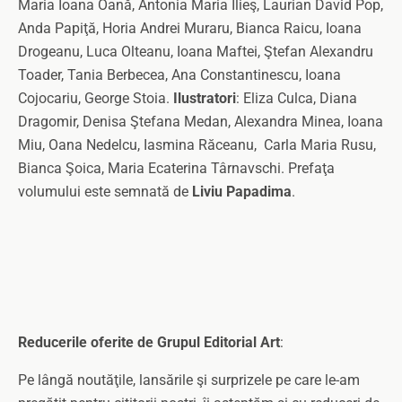
Maria Ioana Oană, Antonia Maria Ilieş, Laurian David Pop,
Anda Papiţă, Horia Andrei Muraru, Bianca Raicu, Ioana
Drogeanu, Luca Olteanu, Ioana Maftei, Ştefan Alexandru
Toader, Tania Berbecea, Ana Constantinescu, Ioana
Cojocariu, George Stoia.
Ilustratori
: Eliza Culca, Diana
Dragomir, Denisa Ştefana Medan, Alexandra Minea, Ioana
Miu, Oana Nedelcu, Iasmina Răceanu, Carla Maria Rusu,
Bianca Şoica, Maria Ecaterina Târnavschi. Prefaţa
volumului este semnată de
Liviu Papadima
.
Reducerile oferite de Grupul Editorial Art
:
Pe lângă noutăţile, lansările şi surprizele pe care le-am