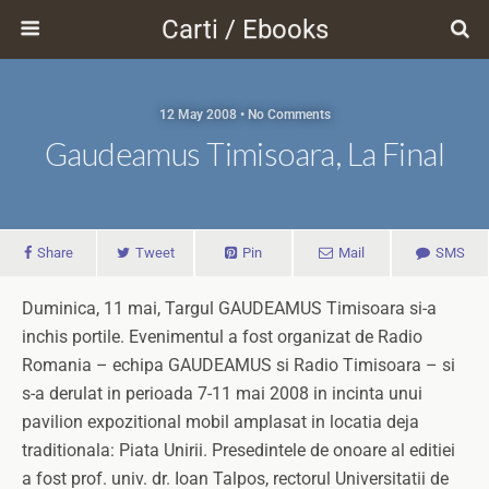
Carti / Ebooks
12 May 2008 • No Comments
Gaudeamus Timisoara, La Final
Share
Tweet
Pin
Mail
SMS
Duminica, 11 mai, Targul GAUDEAMUS Timisoara si-a
inchis portile. Evenimentul a fost organizat de Radio
Romania – echipa GAUDEAMUS si Radio Timisoara – si
s-a derulat in perioada 7-11 mai 2008 in incinta unui
pavilion expozitional mobil amplasat in locatia deja
traditionala: Piata Unirii. Presedintele de onoare al editiei
a fost prof. univ. dr. Ioan Talpos, rectorul Universitatii de