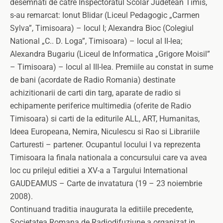
desemnati de catre Inspectoratul Scolar Judetean Timis,
s-au remarcat: Ionut Blidar (Liceul Pedagogic „Carmen
Sylva”, Timisoara) – locul I; Alexandra Bioc (Colegiul
National „C.. D. Loga”, Timisoara) – locul al II-lea;
Alexandra Bugariu (Liceul de Informatica „Grigore Moisil”
– Timisoara) – locul al III-lea. Premiile au constat in sume
de bani (acordate de Radio Romania) destinate
achizitionarii de carti din targ, aparate de radio si
echipamente periferice multimedia (oferite de Radio
Timisoara) si carti de la editurile ALL, ART, Humanitas,
Ideea Europeana, Nemira, Niculescu si Rao si Librariile
Carturesti – partener. Ocupantul locului I va reprezenta
Timisoara la finala nationala a concursului care va avea
loc cu prilejul editiei a XV-a a Targului International
GAUDEAMUS – Carte de invatatura (19 – 23 noiembrie
2008).
Continuand traditia inaugurata la editiile precedente,
Societatea Romana de Radiodifuziune a organizat in