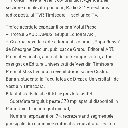
– Trofeul Presei a revenit cotidianului „Agenda zilei” –
sectiunea publicatii; postului „Radio 21” – sectiunea
radio; postului TVR Timisoara – sectiunea TV.
Trofee acordate expozantilor prin Votul Presei:
– Trofeul GAUDEAMUS: Grupul Editorial ART;
– Cea mai ravnita carte a targului: volumul „Pupa Russa”
de Gheorghe Craciun, publicat de Grupul Editorial ART.
Premiul Educatia, acordat de catre organizatori, a fost
castigat de Editura Universitatii de Vest din Timisoara.
Premiul Miss Lectura a revenit domnisoarei Cristina
Barlan, studenta la Facultatea de Drept a Universitatii de
Vest din Timisoara.
Bilantul statistic al editiei se prezinta astfel:
– Suprafata targului: peste 370 mp, spatiul disponibil in
Piata Unirii fiind integral ocupat;
– Numarul expozantilor: 74, reprezentand segmentele
principale din domeniile editorial si educational; edituri