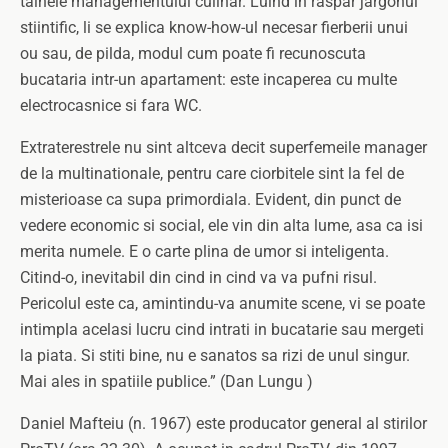
tainele managementului culinar. Luind in raspar jargonul
stiintific, li se explica know-how-ul necesar fierberii unui
ou sau, de pilda, modul cum poate fi recunoscuta
bucataria intr-un apartament: este incaperea cu multe
electrocasnice si fara WC.
Extraterestrele nu sint altceva decit superfemeile manager
de la multinationale, pentru care ciorbitele sint la fel de
misterioase ca supa primordiala. Evident, din punct de
vedere economic si social, ele vin din alta lume, asa ca isi
merita numele. E o carte plina de umor si inteligenta.
Citind-o, inevitabil din cind in cind va va pufni risul.
Pericolul este ca, amintindu-va anumite scene, vi se poate
intimpla acelasi lucru cind intrati in bucatarie sau mergeti
la piata. Si stiti bine, nu e sanatos sa rizi de unul singur.
Mai ales in spatiile publice.” (Dan Lungu )
Daniel Mafteiu (n. 1967) este producator general al stirilor