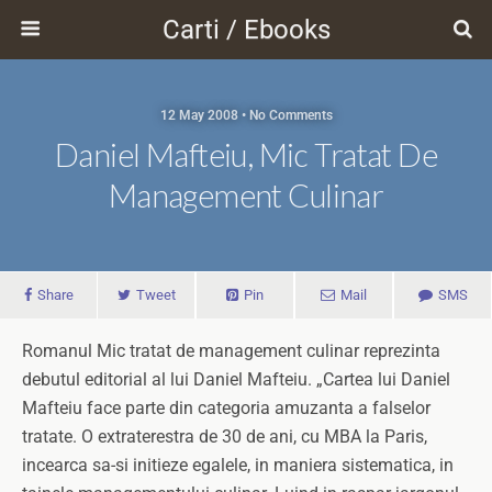
Carti / Ebooks
12 May 2008 • No Comments
Daniel Mafteiu, Mic Tratat De
Management Culinar
Share
Tweet
Pin
Mail
SMS
Romanul Mic tratat de management culinar reprezinta
debutul editorial al lui Daniel Mafteiu. „Cartea lui Daniel
Mafteiu face parte din categoria amuzanta a falselor
tratate. O extraterestra de 30 de ani, cu MBA la Paris,
incearca sa-si initieze egalele, in maniera sistematica, in