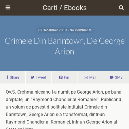
Carti / Ebooks
20 December 2010 • No Comments
Crimele Din Barintown, De George
Arion
Share
Tweet
Pin
Mail
SMS
Ov.S. Crohmalniceanu l-a numit pe George Arion, pe buna
dreptate, un “Raymond Chandler al Romaniei”. Publicand
un volum de povestiri politiste intitulat Crimele din
Barintown, George Arion s-a transformat, dintr-un
Raymond Chandler al Romaniei, intr-un George Arion al