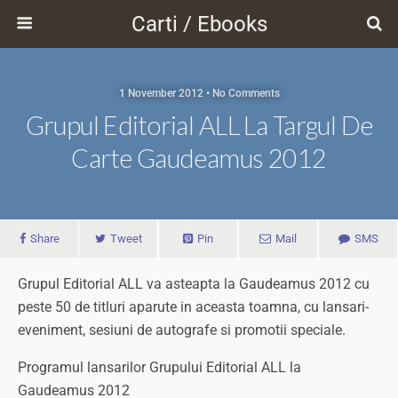
Carti / Ebooks
1 November 2012 • No Comments
Grupul Editorial ALL La Targul De
Carte Gaudeamus 2012
Share
Tweet
Pin
Mail
SMS
Grupul Editorial ALL va asteapta la Gaudeamus 2012 cu
peste 50 de titluri aparute in aceasta toamna, cu lansari-
eveniment, sesiuni de autografe si promotii speciale.
Programul lansarilor Grupului Editorial ALL la
Gaudeamus 2012