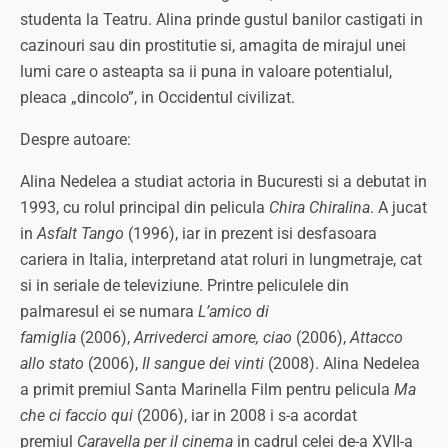
studenta la Teatru. Alina prinde gustul banilor castigati in
cazinouri sau din prostitutie si, amagita de mirajul unei
lumi care o asteapta sa ii puna in valoare potentialul,
pleaca „dincolo”, in Occidentul civilizat.
Despre autoare:
Alina Nedelea a studiat actoria in Bucuresti si a debutat in
1993, cu rolul principal din pelicula
Chira Chiralina
. A jucat
in
Asfalt Tango
(1996), iar in prezent isi desfasoara
cariera in Italia, interpretand atat roluri in lungmetraje, cat
si in seriale de televiziune. Printre peliculele din
palmaresul ei se numara
L’amico di
famiglia
(2006),
Arrivederci amore, ciao
(2006),
Attacco
allo stato
(2006),
Il sangue dei vinti
(2008). Alina Nedelea
a primit premiul Santa Marinella Film pentru pelicula
Ma
che ci faccio qui
(2006), iar in 2008 i s-a acordat
premiul
Caravella per il cinema
in cadrul celei de-a XVII-a