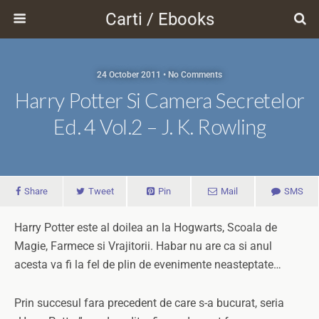
Carti / Ebooks
24 October 2011 • No Comments
Harry Potter Si Camera Secretelor
Ed. 4 Vol.2 – J. K. Rowling
Share
Tweet
Pin
Mail
SMS
Harry Potter este al doilea an la Hogwarts, Scoala de
Magie, Farmece si Vrajitorii. Habar nu are ca si anul
acesta va fi la fel de plin de evenimente neasteptate…
Prin succesul fara precedent de care s-a bucurat, seria