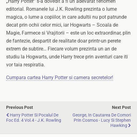
„Harry Potter” s-a dovedit a fi un adevarat fenomen
editorial. Romanele lui J.K. Rowling prezinta o lume
magica, o lume a copiilor, in care adultii nu pot patrunde
decat prin ochii celor mici, iar Hogwarts – Scoala de
Magie, Farmece si Vrajitorii – este un loc extraordinar, plin
de fantezie, despartit de realitate doar printr-un perete
extrem de subtire… Fiecare volum prezinta un an de
studiu la Hogwarts, unde Harry trece prin aventuri care iti
vor taia respiratia.
Cumpara cartea Harry Potter si camera secretelor!
Previous Post
Next Post
Harry Potter Si Pocalul De
George, In Cautarea De Comori
Foc Ed. 4 Vol.4 - J.K. Rowling
Prin Cosmos - Lucy Si Stephen
Hawking