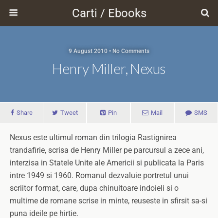
Carti / Ebooks
9 August 2010 • No Comments
Henry Miller, Nexus
Share
Tweet
Pin
Mail
SMS
Nexus este ultimul roman din trilogia Rastignirea
trandafirie, scrisa de Henry Miller pe parcursul a zece ani,
interzisa in Statele Unite ale Americii si publicata la Paris
intre 1949 si 1960. Romanul dezvaluie portretul unui
scriitor format, care, dupa chinuitoare indoieli si o
multime de romane scrise in minte, reuseste in sfirsit sa-si
puna ideile pe hirtie.