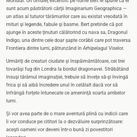
Mondial. Un omuleţ excentric pe nume Bert le spune că ei
sunt acum păstrătorii cărţii Imaginarium Geographica —
un atlas al tuturor tărâmurilor care au existat vreodată în
mituri şi legende, fabule şi basme. Bert pretinde că pot
ajunge în aceste ţinuturi călătorind cu nava sa, Dragonul
Indigo, una dintre cele doar şapte corăbii care pot traversa
Frontiera dintre lumi, pătrunzând în Arhipelagul Viselor.
Urmăriţi de creaturi ciudate şi înspăimântătoare, cei trei
tovarăşi fug din Londra la bordul dragonavei. Străbătând
însuşi tărâmul imaginaţiei, trebuie să înveţe să-şi învingă
frica şi să aibă încredere unul în celălalt dacă vor să
înfrângă forţele întunecate ce ameninţă soarta ambelor
lumi.
Şi vor avea parte de o mare aventură plină cu indicii care
îi vor conduce pe cititori la o dezvăluire surprinzătoare:
aceşti oameni vor deveni într-o bună zi povestitori