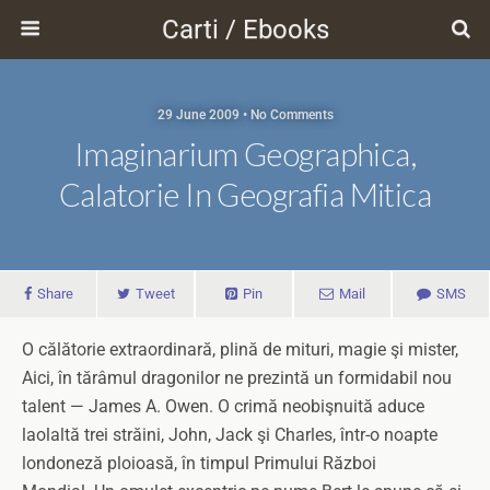
Carti / Ebooks
29 June 2009 • No Comments
Imaginarium Geographica,
Calatorie In Geografia Mitica
Share
Tweet
Pin
Mail
SMS
O călătorie extraordinară, plină de mituri, magie şi mister,
Aici, în tărâmul dragonilor ne prezintă un formidabil nou
talent — James A. Owen. O crimă neobişnuită aduce
laolaltă trei străini, John, Jack şi Charles, într-o noapte
londoneză ploioasă, în timpul Primului Război