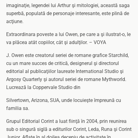
imaginaţie, legendei lui Arthur şi mitologiei, această saga
superbă, populată de personaje interesante, este plină de
acţiune.
Extraordinara poveste a lui Owen, pe care a şi ilustrat-o, le
va plăcea atât copiilor, cât şi adulţilor. – VOYA
J. Owen este creatorul seriei de romane grafice Starchild,
cu un mare succes de critică, designerul şi directorul
editorial al publicaţiilor laureate International Studio şi
Argosy Quarterly şi autorul seriei de romane Mythworld.
Lucrează la Coppervale Studio din
Silvertown, Arizona, SUA, unde locuieşte împreună cu
familia sa.
Grupul Editorial Corint a luat fiinţă în 2004, prin reunirea
sub o singură siglă a editurilor Corint, Leda, Runa şi Corint
Junior. Aflate în al doilea deceniu de activitate în