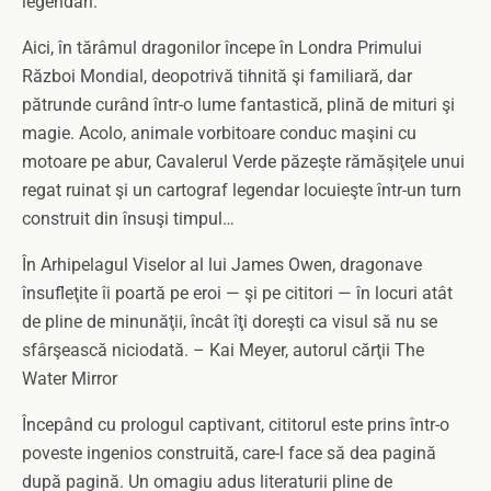
legendari.
Aici, în tărâmul dragonilor începe în Londra Primului
Război Mondial, deopotrivă tihnită şi familiară, dar
pătrunde curând într-o lume fantastică, plină de mituri şi
magie. Acolo, animale vorbitoare conduc maşini cu
motoare pe abur, Cavalerul Verde păzeşte rămăşiţele unui
regat ruinat şi un cartograf legendar locuieşte într-un turn
construit din însuşi timpul…
În Arhipelagul Viselor al lui James Owen, dragonave
însufleţite îi poartă pe eroi — şi pe cititori — în locuri atât
de pline de minunăţii, încât îţi doreşti ca visul să nu se
sfârşească niciodată. – Kai Meyer, autorul cărţii The
Water Mirror
Începând cu prologul captivant, cititorul este prins într-o
poveste ingenios construită, care-l face să dea pagină
după pagină. Un omagiu adus literaturii pline de