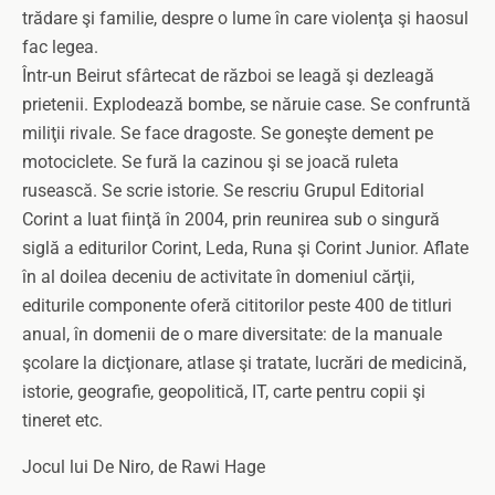
trădare şi familie, despre o lume în care violenţa şi haosul
fac legea.
Într-un Beirut sfârtecat de război se leagă şi dezleagă
prietenii. Explodează bombe, se năruie case. Se confruntă
miliţii rivale. Se face dragoste. Se goneşte dement pe
motociclete. Se fură la cazinou şi se joacă ruleta
rusească. Se scrie istorie. Se rescriu Grupul Editorial
Corint a luat fiinţă în 2004, prin reunirea sub o singură
siglă a editurilor Corint, Leda, Runa şi Corint Junior. Aflate
în al doilea deceniu de activitate în domeniul cărţii,
editurile componente oferă cititorilor peste 400 de titluri
anual, în domenii de o mare diversitate: de la manuale
şcolare la dicţionare, atlase şi tratate, lucrări de medicină,
istorie, geografie, geopolitică, IT, carte pentru copii şi
tineret etc.
Jocul lui De Niro, de Rawi Hage