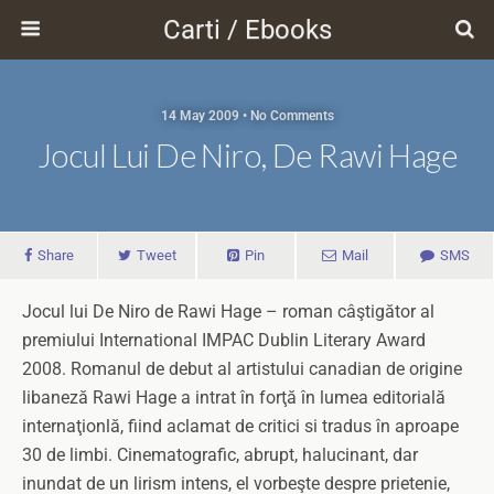
Carti / Ebooks
14 May 2009 • No Comments
Jocul Lui De Niro, De Rawi Hage
Share
Tweet
Pin
Mail
SMS
Jocul lui De Niro de Rawi Hage – roman câştigător al
premiului International IMPAC Dublin Literary Award
2008. Romanul de debut al artistului canadian de origine
libaneză Rawi Hage a intrat în forţă în lumea editorială
internaţionlă, fiind aclamat de critici si tradus în aproape
30 de limbi. Cinematografic, abrupt, halucinant, dar
inundat de un lirism intens, el vorbeşte despre prietenie,