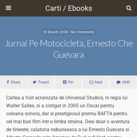
Carti / Ebooks
10 March 2008 • No Comments
Jurnal Pe Motocicleta, Ernesto Che
Guevara
Share
Tweet
Pin
Mail
SMS
Cartea a fost ecranizata de Universal Studios, in regia lui
Walter Salles, si a cistigat in 2005 un Oscar pentru
coloana sonora, dar si prestigiosul premiu BAFTA pentru
cel mai bun film intr-o limba straina. Desi doar o aventura
de tinerete, calatoria nebuneasca a lui Ernesto Guevara si