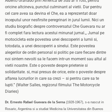
Alberto Granado prin America de Sud ar fi fost, pentru
oricine altcineva, punctul culminant al vietii. Dar pentru
cel care avea sa devina el Che, ea a reprezentat doar
inceputul unor nesfirsite peregrinari in jurul lumii. Nici un
studiu biografic despre controversatul Che Guevara nu ar
fi complet fara lectura acestui minunat jurnal.
„ Jurnal pe
motocicleta este povestea unei descoperiri a lumii si,
totodata, a unei descoperiri a sinelui. Este povestea
alegerilor de ordin personal si politic pe care fiecare dintre
noi sintem nevoiti sa le facem intr-un moment sau altul al
vietii noastre. Este o poveste despre prietenie si
solidaritate. si, mai presus de orice, este o poveste despre
aflarea lucrurilor in care sa crezi – si pentru care sa te
lupti.” (Walter Salles, regizorul filmului The Motorcycle
Diaries)
Dr. Ernesto Rafael Guevara de la Serna
(1928-1967), s-a nascut in
Rosario, Argentina si a studiat Medicina la Universitatea din Buenos