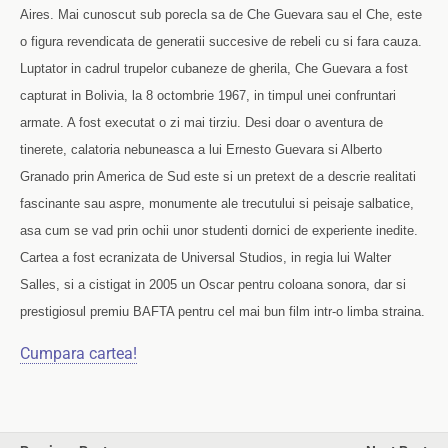
Aires. Mai cunoscut sub porecla sa de Che Guevara sau el Che, este
o figura revendicata de generatii succesive de rebeli cu si fara cauza.
Luptator in cadrul trupelor cubaneze de gherila, Che Guevara a fost
capturat in Bolivia, la 8 octombrie 1967, in timpul unei confruntari
armate. A fost executat o zi mai tirziu. Desi doar o aventura de
tinerete, calatoria nebuneasca a lui Ernesto Guevara si Alberto
Granado prin America de Sud este si un pretext de a descrie realitati
fascinante sau aspre, monumente ale trecutului si peisaje salbatice,
asa cum se vad prin ochii unor studenti dornici de experiente inedite.
Cartea a fost ecranizata de Universal Studios, in regia lui Walter
Salles, si a cistigat in 2005 un Oscar pentru coloana sonora, dar si
prestigiosul premiu BAFTA pentru cel mai bun film intr-o limba straina.
Cumpara cartea!