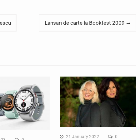
nescu
Lansari de carte la Bookfest 2009
21 January 2022
0
023
0