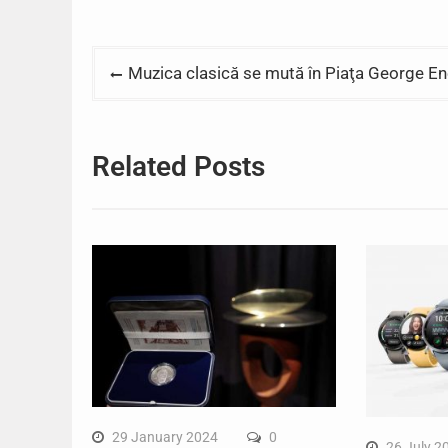
Post
Muzica clasică se mută în Piaţa George E
navigation
Related Posts
29 January 2024
0
26 July 2