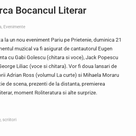
rca Bocancul Literar
a
,
Evenimente
vita la un nou eveniment Pariu pe Prietenie, duminica 21
egmentul muzical va fi asigurat de cantautorul Eugen
ta cu Gabi Golescu (chitara si voce), Jack Popescu
eorge Liliac (voce si chitara). Vor fi doua lansari de
itorii Adrian Ross (volumul La curte) si Mihaela Moraru
tie de scena, prezenti de la distanta, premierea
terar, moment Roliteratura si alte surprize.
e
,
scriitori