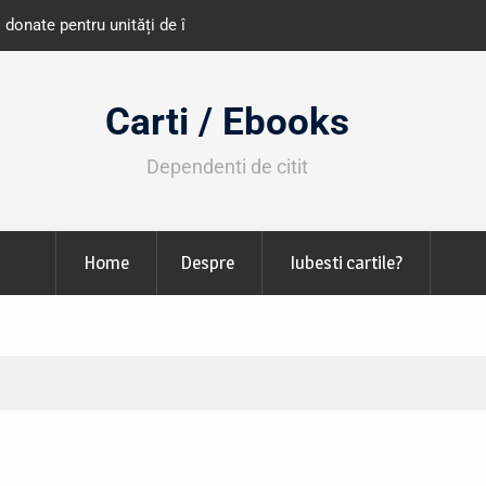
e învățământ din România
Libris organizează LIBfest în perioada 2
octombrie
Carti / Ebooks
Dependenti de citit
Home
Despre
Iubesti cartile?