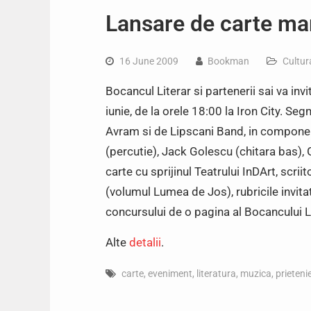
Lansare de carte ma
16 June 2009
Bookman
Cultur
Bocancul Literar si partenerii sai va in
iunie, de la orele 18:00 la Iron City. S
Avram si de Lipscani Band, in componen
(percutie), Jack Golescu (chitara bas), G
carte cu sprijinul Teatrului InDArt, scri
(volumul Lumea de Jos), rubricile invita
concursului de o pagina al Bocancului Li
Alte
detalii
.
carte
,
eveniment
,
literatura
,
muzica
,
prieteni