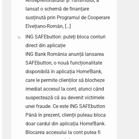
Antreprenoriatului și Turismului, a
lansat o schemă de finanțare
susținută prin Programul de Cooperare
Elvețiano-Român, […]
ING SAFEbutton: puteți bloca conturi
direct din aplicație
ING Bank România anunță lansarea
SAFEbutton, o nouă funcționalitate
disponibilă în aplicația Home’Bank,
care le permite clienților să blocheze
imediat accesul la cont, atunci când
suspectează că au devenit victimele
unei fraude. Ce este ING SAFEbutton
Până în prezent, clienții puteau bloca
doar cardul din aplicația Home’Bank.
Blocarea accesului la cont putea fi