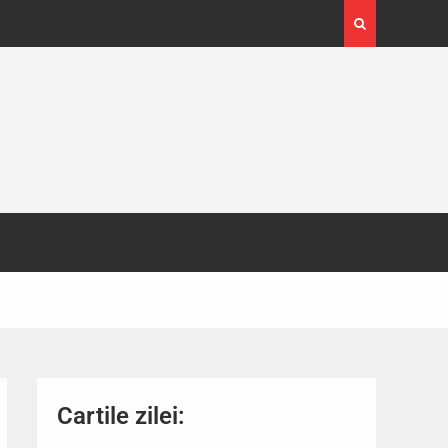
4-29
Expoziția Brâncuși de la Timișoara a atras peste
130.000 de vizitatori
Cartile zilei: