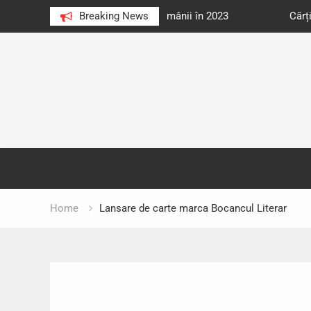
e au citit românii în 2023
Breaking News
Cărți donate pentru unități d
Skip
to
content
Home
Lansare de carte marca Bocancul Literar