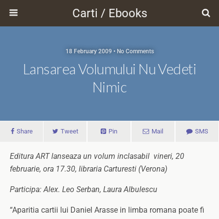
Carti / Ebooks
18 February 2009 • No Comments
Lansarea Volumului Nu Vedeti
Nimic
Share
Tweet
Pin
Mail
SMS
Editura ART lanseaza un volum inclasabil vineri, 20
februarie, ora 17.30, libraria Carturesti (Verona)
Participa: Alex. Leo Serban, Laura Albulescu
“Aparitia cartii lui Daniel Arasse in limba romana poate fi