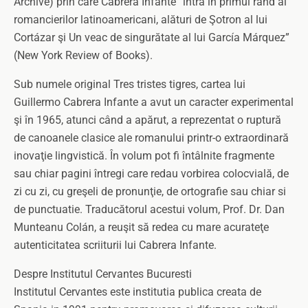
Archive) prin care Cabrera Infante “intră în primul rând al
romancierilor latinoamericani, alături de Şotron al lui
Cortázar şi Un veac de singurătate al lui García Márquez”
(New York Review of Books).
Sub numele original Tres tristes tigres, cartea lui
Guillermo Cabrera Infante a avut un caracter experimental
şi în 1965, atunci când a apărut, a reprezentat o ruptură
de canoanele clasice ale romanului printr-o extraordinară
inovaţie lingvistică. În volum pot fi întâlnite fragmente
sau chiar pagini întregi care redau vorbirea colocvială, de
zi cu zi, cu greşeli de pronunţie, de ortografie sau chiar si
de punctuatie. Traducătorul acestui volum, Prof. Dr. Dan
Munteanu Colán, a reuşit să redea cu mare acurateţe
autenticitatea scriiturii lui Cabrera Infante.
Despre Institutul Cervantes Bucuresti
Institutul Cervantes este institutia publica creata de