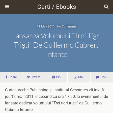
Carti / Ebooks
11 May 2011 • No Comments
Lansarea Volumului “Trei Tigri
Triști” De Guillermo Cabrera
Infante
Share
Tweet
Pin
Mail
SMS
Curtea Veche Publishing și Institutul Cervantes vă invită
joi, 12 mai 2011, începând cu ora 17.30, la evenimentul de
lansare dedicat volumului “Trei tigri triști” de Guillermo
Cabrera Infante.