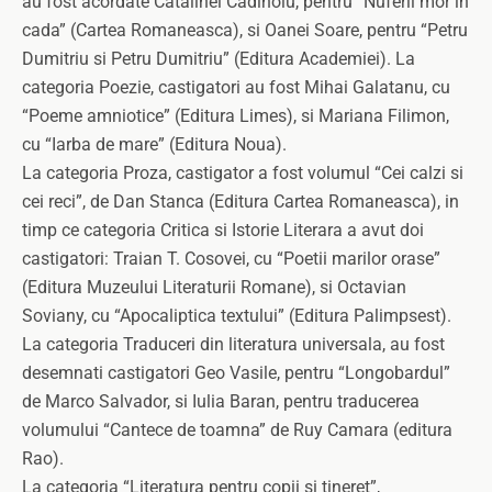
au fost acordate Catalinei Cadinoiu, pentru “Nuferii mor in
cada” (Cartea Romaneasca), si Oanei Soare, pentru “Petru
Dumitriu si Petru Dumitriu” (Editura Academiei). La
categoria Poezie, castigatori au fost Mihai Galatanu, cu
“Poeme amniotice” (Editura Limes), si Mariana Filimon,
cu “Iarba de mare” (Editura Noua).
La categoria Proza, castigator a fost volumul “Cei calzi si
cei reci”, de Dan Stanca (Editura Cartea Romaneasca), in
timp ce categoria Critica si Istorie Literara a avut doi
castigatori: Traian T. Cosovei, cu “Poetii marilor orase”
(Editura Muzeului Literaturii Romane), si Octavian
Soviany, cu “Apocaliptica textului” (Editura Palimpsest).
La categoria Traduceri din literatura universala, au fost
desemnati castigatori Geo Vasile, pentru “Longobardul”
de Marco Salvador, si Iulia Baran, pentru traducerea
volumului “Cantece de toamna” de Ruy Camara (editura
Rao).
La categoria “Literatura pentru copii si tineret”,