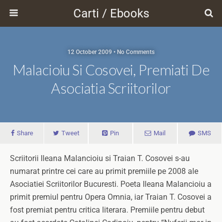
Carti / Ebooks
12 October 2009 • No Comments
Malacioiu Si Cosovei, Premiati De
Asociatia Scriitorilor
Share
Tweet
Pin
Mail
SMS
Scriitorii Ileana Malancioiu si Traian T. Cosovei s-au
numarat printre cei care au primit premiile pe 2008 ale
Asociatiei Scriitorilor Bucuresti. Poeta Ileana Malancioiu a
primit premiul pentru Opera Omnia, iar Traian T. Cosovei a
fost premiat pentru critica literara. Premiile pentru debut