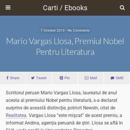
Carti / Ebooks
7 October 2010 • No Comments
Mario Vargas Llosa, Premiul Nobel
Pentru Literatura
Share
Tweet
Pin
Mail
SMS
Scriitorul peruan Mario Vargas Llosa, laureatul de anul
acesta al premiului Nobel pentru literatură, s-a declarat
surprins de această distincţie, potrivit NewsIn, citat de
Realitatea
. Vargas Llosa “este mişcat” de acest premiu, a
informat Andina, agenţia peruană de ştiri. Llosa se află în