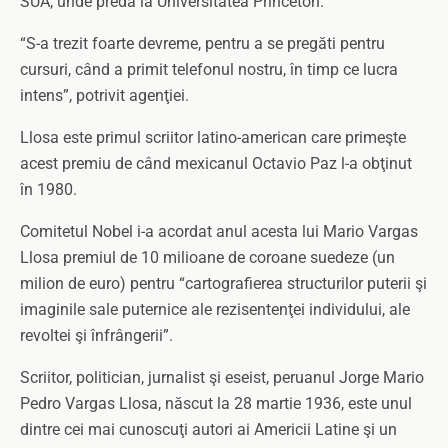
SUA, unde predă la Universitatea Princeton.
“S-a trezit foarte devreme, pentru a se pregăti pentru
cursuri, când a primit telefonul nostru, în timp ce lucra
intens”, potrivit agenţiei.
Llosa este primul scriitor latino-american care primeşte
acest premiu de când mexicanul Octavio Paz l-a obţinut
în 1980.
Comitetul Nobel i-a acordat anul acesta lui Mario Vargas
Llosa premiul de 10 milioane de coroane suedeze (un
milion de euro) pentru “cartografierea structurilor puterii şi
imaginile sale puternice ale rezisentenţei individului, ale
revoltei şi înfrângerii”.
Scriitor, politician, jurnalist şi eseist, peruanul Jorge Mario
Pedro Vargas Llosa, născut la 28 martie 1936, este unul
dintre cei mai cunoscuţi autori ai Americii Latine şi un