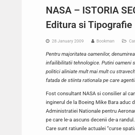
NASA – ISTORIA SEC
Editura si Tipografie
28 January 2009
Bookman
Car
Pentru majoritatea oamenilor, denumire
infailibilitatii tehnologice. Putini oamen
politici aliniate mult mai mult cu stravec
fatada de stiinta rationala pe care agen
Fost consultant NASA si consilier al can
inginerul de la Boeing Mike Bara aduc do
Administratiei Nationale pentru Aeronau
pe care le-a ascuns decenii de-a randul.
Care sunt ratiunile actualei “curse spati