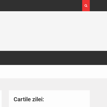
4-29
Expoziția Brâncuși de la Timișoara a atras peste
130.000 de vizitatori
Cartile zilei: