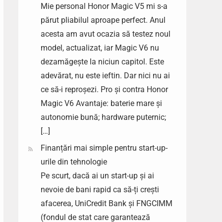
Mie personal Honor Magic V5 mi s-a
părut pliabilul aproape perfect. Anul
acesta am avut ocazia să testez noul
model, actualizat, iar Magic V6 nu
dezamăgește la niciun capitol. Este
adevărat, nu este ieftin. Dar nici nu ai
ce să-i reproșezi. Pro și contra Honor
Magic V6 Avantaje: baterie mare și
autonomie bună; hardware puternic;
[…]
Finanțări mai simple pentru start-up-
urile din tehnologie
Pe scurt, dacă ai un start-up și ai
nevoie de bani rapid ca să-ți crești
afacerea, UniCredit Bank și FNGCIMM
(fondul de stat care garantează