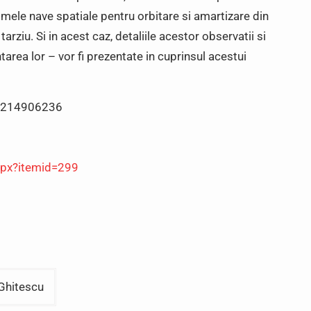
imele nave spatiale pentru orbitare si amartizare din
arziu. Si in acest caz, detaliile acestor observatii si
rea lor – vor fi prezentate in cuprinsul acestui
 0214906236
spx?itemid=299
 Ghitescu