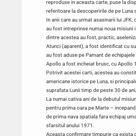
reproduse in aceasta carte, puse la disp
referitoare la descoperirile de pe Luna 
In anii care au urmat asasinarii lui JFK, 
au fost intreprinse numai noua misiuni 
dintre acestea au fost, practic, aseleniza
Atunci (aparent), a fost identificat cu s
au fost aduse pe Pamant de echipajele 
Apollo a fost incheiat brusc, cu Apollo 
Potrivit acestei carti, acestea au constit
americane istorice pe Luna, si principal
suprafata Lunii timp de peste 30 de ani
La numai cativa ani de la debutul misiun
pentru prima oara pe Marte – incepand c
de prima nava spatiala fara echipaj uman 
sfarsitul anului 1971.
Aceasta confirmare timpurie ca exista o