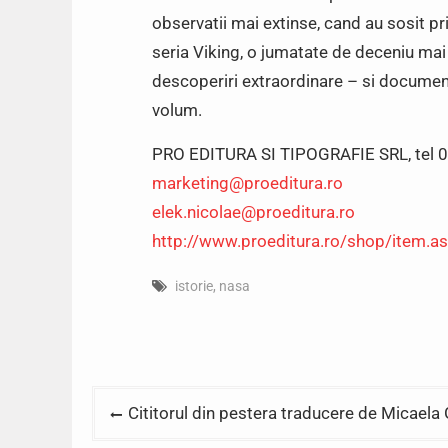
observatii mai extinse, cand au sosit pr
seria Viking, o jumatate de deceniu mai t
descoperiri extraordinare – si documenta
volum.
PRO EDITURA SI TIPOGRAFIE SRL, tel
marketing@proeditura.ro
elek.nicolae@proeditura.ro
http://www.proeditura.ro/shop/item.a
istorie
,
nasa
Post
Cititorul din pestera traducere de Micaela
navigation