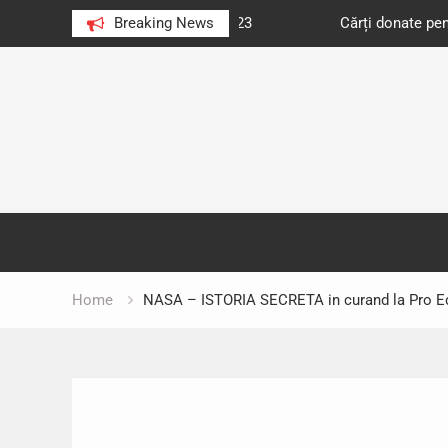
e au citit românii în 2023
Breaking News
Cărți donate pentru unități d
Skip
to
content
Home
NASA – ISTORIA SECRETA in curand la Pro Edi