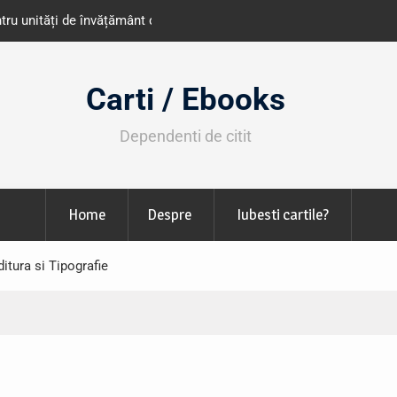
e învățământ din România
Libris organizează LIBfest în perioada 2
octombrie
Carti / Ebooks
Dependenti de citit
Home
Despre
Iubesti cartile?
tura si Tipografie