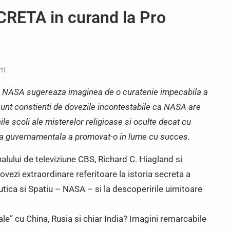
RETA in curand la Pro
ti
a NASA sugereaza imaginea de o curatenie impecabila a
i sunt constienti de dovezile incontestabile ca NASA are
hile scoli ale misterelor religioase si oculte decat cu
tia guvernamentala a promovat-o in lume cu succes.
alului de televiziune CBS, Richard C. Hiagland si
vezi extraordinare referitoare la istoria secreta a
tica si Spatiu – NASA – si la descoperirile uimitoare
ale” cu China, Rusia si chiar India? Imagini remarcabile