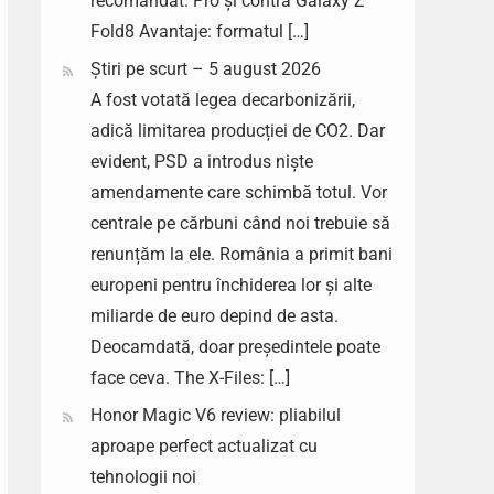
recomandat. Pro și contra Galaxy Z
Fold8 Avantaje: formatul […]
Știri pe scurt – 5 august 2026
A fost votată legea decarbonizării,
adică limitarea producției de CO2. Dar
evident, PSD a introdus niște
amendamente care schimbă totul. Vor
centrale pe cărbuni când noi trebuie să
renunțăm la ele. România a primit bani
europeni pentru închiderea lor și alte
miliarde de euro depind de asta.
Deocamdată, doar președintele poate
face ceva. The X-Files: […]
Honor Magic V6 review: pliabilul
aproape perfect actualizat cu
tehnologii noi