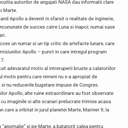
ozitia autorilor de angajati NASA dau informatii clare
si Marte.
cand Apollo a devenit in sfarsit o realitate de inginerie,
incununate de succes catre Luna si inapoi; numai sase
ri.
ucces un numar si un tip critic de artefacte lunare, care
misiunilor Apollo – punct in care intregul program
17.
uit adevaratul motiv al intreruperii bruste a calatoriilor
ul motiv pentru care nimeni nu s-a apropiat de
, si nu reducerile bugetare impuse de Congres.
ilor Apollo, alte ruine extraordinare au fost observate
u imaginile si alte scanari prelucrate trimise acasa
care a orbitat in jurul planetei Marte, Mariner 9, la
 “anomalie” si pe Marte, a batatorit calea pentru